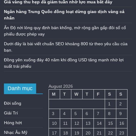
Giá vàng thu hẹp đà giảm tuần nhờ lực mua bắt đáy
Ngân hàng Trung Quốc đồng loạt dừng giao dịch vàng cá
nhân
Ấn Độ nới lỏng quy định bán khống, mở rộng gần gấp đôi số cổ
phiếu được phép vay
Dưới đây là bài viết chuẩn SEO khoảng 800 từ theo yêu cầu của
bạn.
Đồng yên xuống đáy 40 năm khi đồng USD tăng mạnh nhờ lợi
suất trái phiếu
August 2026
Danh mục
M
T
W
T
F
S
S
Đời sống
1
2
Giải Trí
3
4
5
6
7
8
9
Hóng hớt
10
11
12
13
14
15
16
Nhạc Âu Mỹ
17
18
19
20
21
22
23