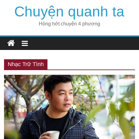
Skip
Chuyện quanh ta
to
content
Hóng hớt chuyện 4 phương
Nhạc Trữ Tình