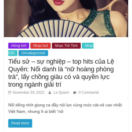
Hóng hớt
Nhạc hot
Nhạc Trữ Tình
Nhạc
Việt
Uncategorized
Tiểu sử – sự nghiệp – top hits của Lệ
Quyên: Nổi danh là “nữ hoàng phòng
trà”, lấy chồng giàu có và quyền lực
trong ngành giải trí
November 29, 2022
Le Quyen
0 Comments
Nổi tiếng nhờ giọng ca đầy nội lực cùng mức cát-xê cao nhất
Việt Nam, nhưng ít ai biết “nữ
Read more