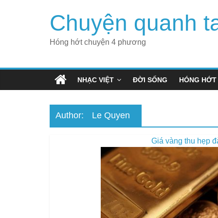
Skip
Chuyện quanh t
to
content
Hóng hớt chuyện 4 phương
NHẠC VIỆT
ĐỜI SỐNG
HÓNG HỚT
Author:
Le Quyen
Giá vàng thu hẹp đ