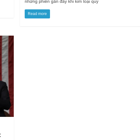
những phiên gần đây khi kim loại quý
Read more
c