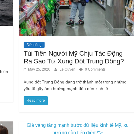
Đời sống
Túi Tiền Người Mỹ Chịu Tác Động
Ra Sao Từ Xung Đột Trung Đông?
May 25, 2026
Le Quyen
0 Comments
phiên
Xung đột Trung Đông đang trở thành một trong những
yếu tố gây ảnh hưởng mạnh đến nền kinh tế
Read more
Giá vàng tăng mạnh trước dữ liệu kinh tế Mỹ, xu
hướng còn tiếp diễn?">