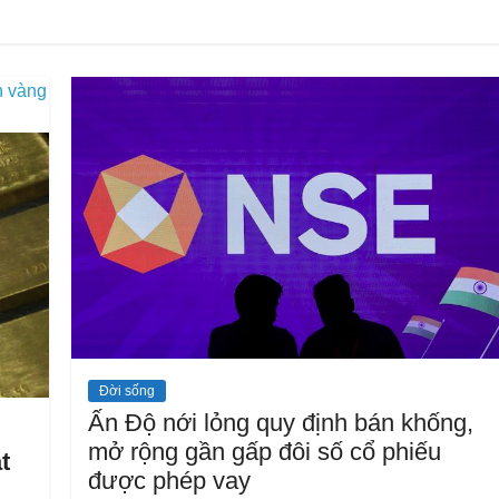
h vàng
Đời sống
Ấn Độ nới lỏng quy định bán khống,
mở rộng gần gấp đôi số cổ phiếu
t
được phép vay