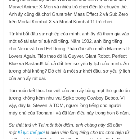
Marvel Anime: X-Men và nhiều trò chơi điện tử chuyển thể.
Anh ấy cũng đã chơi Grunt trên Mass Effect 2 và Sub Zero
trên Mortal Kombat X và Mortal Kombat 11 trò chơi.
Từ khi bắt đầu sự nghiệp của mình, anh ấy đã tham gia vào
một số tài sản trí tuệ nổi tiếng. Năm 1992, anh lồng tiếng
cho Nexx và Lord Feff trong Pháo đài siêu chiều Macross II:
Lovers Again. Tiếp theo đó là Guyver, Giant Robot, Perfect
Blue và Bastard!! tất cả đất trên sơ yếu lý lịch của mình. Ấn
tượng phải không? Đó chỉ là một sự khởi đầu, sơ yếu lý lịch
của anh ấy rất dài.
Tôi muốn kết thúc bài viết của anh ấy bằng một thứ gì đó ấn
tượng không kém như vai Spike trong Cowboy Bebop. Vì
vậy, đây là: Steven là TOM, người lồng tiếng cho người
máy chủ của Toonami, và đã làm điều này trong hơn 8 năm.
Sự thật thú vị: Tại một thời điểm, anh chàng này đã cầm
một
Kỉ lục thế giới
là diễn viên lồng tiếng cho trò chơi điện tử