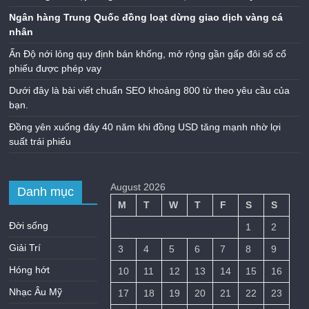
Ngân hàng Trung Quốc đồng loạt dừng giao dịch vàng cá
nhân
Ấn Độ nới lỏng quy định bán khống, mở rộng gần gấp đôi số cổ
phiếu được phép vay
Dưới đây là bài viết chuẩn SEO khoảng 800 từ theo yêu cầu của
bạn.
Đồng yên xuống đáy 40 năm khi đồng USD tăng mạnh nhờ lợi
suất trái phiếu
August 2026
Danh mục
M
T
W
T
F
S
S
Đời sống
1
2
Giải Trí
3
4
5
6
7
8
9
Hóng hớt
10
11
12
13
14
15
16
Nhạc Âu Mỹ
17
18
19
20
21
22
23