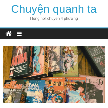
Skip
Chuyện quanh ta
to
content
Hóng hớt chuyện 4 phương