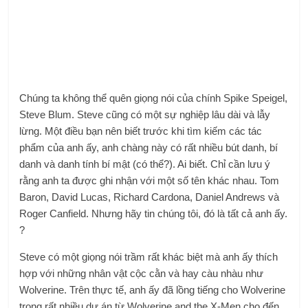
Chúng ta không thể quên giọng nói của chính Spike Speigel,
Steve Blum. Steve cũng có một sự nghiệp lâu dài và lẫy
lừng. Một điều bạn nên biết trước khi tìm kiếm các tác
phẩm của anh ấy, anh chàng này có rất nhiều bút danh, bí
danh và danh tính bí mật (có thể?). Ai biết. Chỉ cần lưu ý
rằng anh ta được ghi nhận với một số tên khác nhau. Tom
Baron, David Lucas, Richard Cardona, Daniel Andrews và
Roger Canfield. Nhưng hãy tin chúng tôi, đó là tất cả anh ấy.
?
Steve có một giọng nói trầm rất khác biệt mà anh ấy thích
hợp với những nhân vật cộc cằn và hay càu nhàu như
Wolverine. Trên thực tế, anh ấy đã lồng tiếng cho Wolverine
trong rất nhiều dự án từ Wolverine and the X-Men cho đến