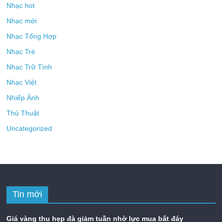
Nhạc hot
Nhạc mới
Nhạc Tổng Hợp
Nhạc Trẻ
Nhạc Trữ Tình
Nhạc Việt
Nhiếp Ảnh
Thủ Thuật
Uncategorized
Tin mới
Giá vàng thu hẹp đà giảm tuần nhờ lực mua bắt đáy