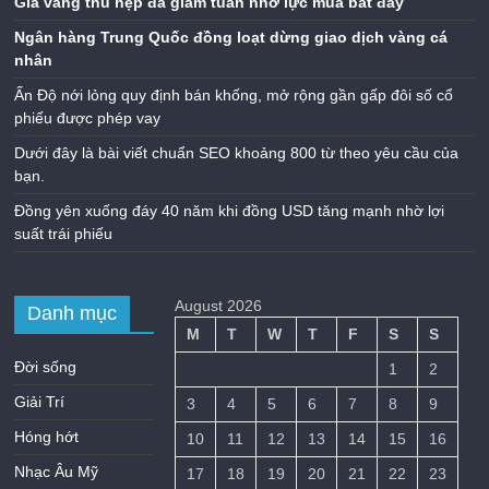
Giá vàng thu hẹp đà giảm tuần nhờ lực mua bắt đáy
Ngân hàng Trung Quốc đồng loạt dừng giao dịch vàng cá
nhân
Ấn Độ nới lỏng quy định bán khống, mở rộng gần gấp đôi số cổ
phiếu được phép vay
Dưới đây là bài viết chuẩn SEO khoảng 800 từ theo yêu cầu của
bạn.
Đồng yên xuống đáy 40 năm khi đồng USD tăng mạnh nhờ lợi
suất trái phiếu
August 2026
Danh mục
M
T
W
T
F
S
S
Đời sống
1
2
Giải Trí
3
4
5
6
7
8
9
Hóng hớt
10
11
12
13
14
15
16
Nhạc Âu Mỹ
17
18
19
20
21
22
23