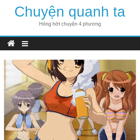
Skip
Chuyện quanh ta
to
content
Hóng hớt chuyện 4 phương