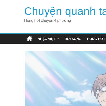
Skip
Chuyện quanh t
to
content
Hóng hớt chuyện 4 phương
NHẠC VIỆT
ĐỜI SỐNG
HÓNG HỚT