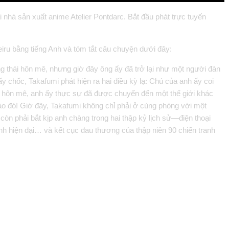
ại nhà sản xuất anime Atelier Pontdarc. Bắt đầu phát trực tuyến
ru bằng tiếng Anh và tóm tắt câu chuyện dưới đây:
g thái hôn mê, nhưng giờ đây ông ấy đã trở lại như một người đàn
chốc, Takafumi phát hiện ra hai điều kỳ lạ: Chú của anh ấy coi
 khi hôn mê, anh ấy thực sự đã được chuyển đến một thế giới khác
ào đó! Giờ đây, Takafumi không chỉ phải ở cùng phòng với một
còn phải bắt kịp anh chàng trong hai thập kỷ lịch sử—điện thoại
ình hiện đại… và kết cục đau thương của thập niên 90 chiến tranh