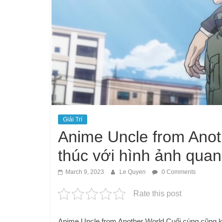
Giải Trí
Anime Uncle from Anot
thúc với hình ảnh quan
March 9, 2023
Le Quyen
0 Comments
Rate this post
Anime Uncle from Another World Cuối cùng cũng kế