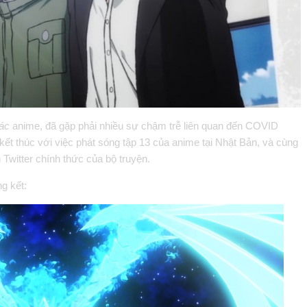
hác
anime, đã gặp phải nhiều sự chậm trễ liên quan đến COVID
kết thúc với việc phát sóng tập 13 của anime tại Nhật Bản, và cùng
 Twitter chính thức của bộ truyện.
g kết: