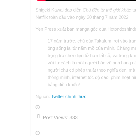
Shigeki Kawai đạo diễn
Chú đến từ thế giới khác
t
Netflix toàn cầu vào ngày 20 tháng 7 năm 2022.
Yen Press xuất bản manga gốc của Hotondoshindei
17 năm trước, chú của Takafumi rơi vào trạn
ông sống lại từ nấm mồ của mình. Chẳng mấy 
trọng trò chơi điện tử hơn tất cả, và trong
với tư cách là một người bảo vệ anh hùng n
người chú có phép thuật theo nghĩa đen, mà 
thông minh, internet tốc độ cao, phim hoạt h
bảng điều khiển!
Nguồn:
Twitter chính thức
Post Views:
333