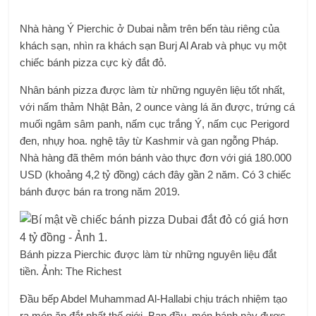
Nhà hàng Ý Pierchic ở Dubai nằm trên bến tàu riêng của
khách sạn, nhìn ra khách sạn Burj Al Arab và phục vụ một
chiếc bánh pizza cực kỳ đắt đỏ.
Nhân bánh pizza được làm từ những nguyên liệu tốt nhất,
với nấm thảm Nhật Bản, 2 ounce vàng lá ăn được, trứng cá
muối ngâm sâm panh, nấm cục trắng Ý, nấm cục Perigord
đen, nhụy hoa. nghệ tây từ Kashmir và gan ngỗng Pháp.
Nhà hàng đã thêm món bánh vào thực đơn với giá 180.000
USD (khoảng 4,2 tỷ đồng) cách đây gần 2 năm. Có 3 chiếc
bánh được bán ra trong năm 2019.
Bánh pizza Pierchic được làm từ những nguyên liệu đắt
tiền. Ảnh: The Richest
Đầu bếp Abdel Muhammad Al-Hallabi chịu trách nhiệm tạo
ra món ăn đắt nhất thế giới. Ban đầu, món bánh này được