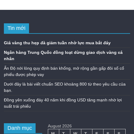
Tin mới
Giá vàng thu hẹp đà giảm tuần nhờ lực mua bắt đáy
Ngân hàng Trung Quốc đồng loạt dừng giao dịch vàng cá
nhân
Ấn Độ nới lỏng quy định bán khống, mở rộng gần gấp đôi số cổ
phiếu được phép vay
Dưới đây là bài viết chuẩn SEO khoảng 800 từ theo yêu cầu của
bạn.
Đồng yên xuống đáy 40 năm khi đồng USD tăng mạnh nhờ lợi
suất trái phiếu
August 2026
Danh mục
M
T
W
T
F
S
S