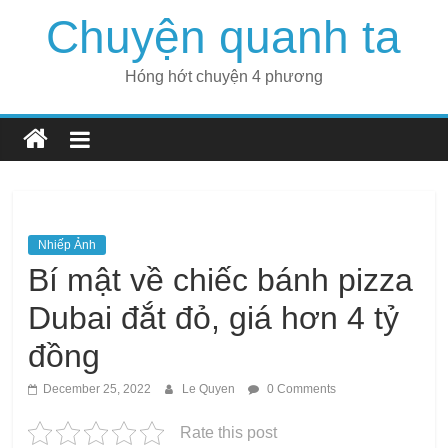
Skip
Chuyện quanh ta
to
content
Hóng hớt chuyện 4 phương
Nhiếp Ảnh
Bí mật về chiếc bánh pizza
Dubai đắt đỏ, giá hơn 4 tỷ
đồng
December 25, 2022
Le Quyen
0 Comments
Rate this post