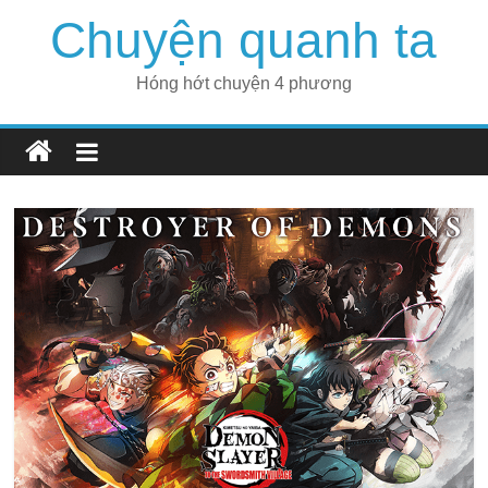
Skip
Chuyện quanh ta
to
content
Hóng hớt chuyện 4 phương