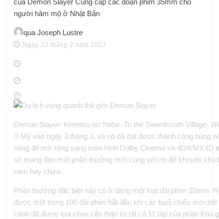
của Demon Slayer Cung cấp các đoạn phim 35mm cho
người hâm mộ ở Nhật Bản
qua
Joseph Lustre
Ngày 23 tháng 2 năm 2023
Demon Slayer: Kimetsu no Yaiba -To the Swordsmith Village- W
ở Mỹ vào ngày 3 tháng 3, và nó đã đạt được thành công bùng n
sàng để mở rộng sang màn hình Dolby Cinema và 4DX/MX4D trê
sẽ mang đến một phần thưởng mới cùng với nó để khuyến khíc
xem hay chưa.
Phần thưởng đặc biệt này có ở dạng một loạt dải phim 35mm. 
được một trong 100 dải phim bắt đầu khi các buổi chiếu mới bắt
cảnh đã được lựa chọn cẩn thận từ tất cả 11 tập của phần Khu gi