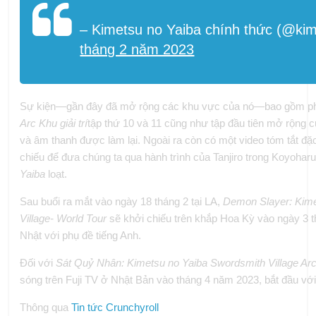
– Kimetsu no Yaiba chính thức (@ki
tháng 2 năm 2023
Sự kiện—gần đây đã mở rộng các khu vực của nó—bao gồm phần
Arc Khu giải trí
tập thứ 10 và 11 cũng như tập đầu tiên mở rộng 
và âm thanh được làm lại. Ngoài ra còn có một video tóm tắt đặ
chiếu để đưa chúng ta qua hành trình của Tanjiro trong Koyoha
Yaiba
loạt.
Sau buổi ra mắt vào ngày 18 tháng 2 tại LA,
Demon Slayer: Kime
Village- World Tour
sẽ khởi chiếu trên khắp Hoa Kỳ vào ngày 3 th
Nhật với phụ đề tiếng Anh.
Đối với
Sát Quỷ Nhân: Kimetsu no Yaiba Swordsmith Village Ar
sóng trên Fuji TV ở Nhật Bản vào tháng 4 năm 2023, bắt đầu với t
Thông qua
Tin tức Crunchyroll