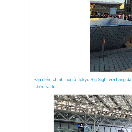
Địa điểm chính luôn ở Tokyo Big Sight với hàng 
chức rất tốt.