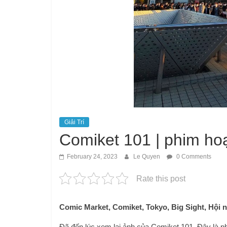
Giải Trí
Comiket 101 | phim hoạ
February 24, 2023
Le Quyen
0 Comments
Rate this post
Comic Market, Comiket, Tokyo, Big Sight, Hội 
Đã đến lúc xem lại ảnh của Comiket 101. Đây là p