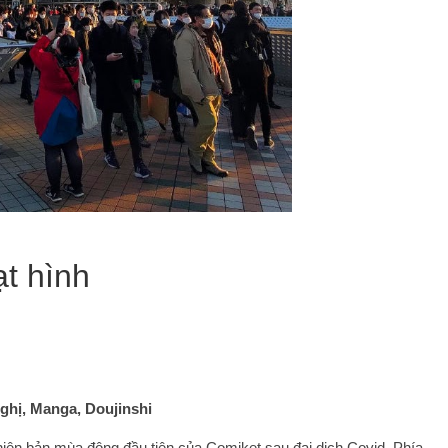
t hình
nghị, Manga, Doujinshi
hiên bản mùa đông đầu tiên của Comiket sau đại dịch Covid. Phía