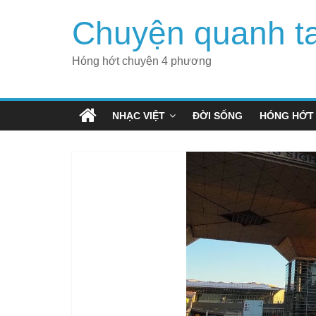
Skip
Chuyện quanh t
to
content
Hóng hớt chuyện 4 phương
NHẠC VIỆT
ĐỜI SỐNG
HÓNG HỚT