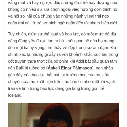
vắng mặt và hay ngược đãi, những đứa trẻ này dường như
không có nhiều sự lựa chọn ngoài việc hướng cơn thịnh nộ
và nỗi sợ hãi của chúng vào những hành vi sai trái ngớ
ngẩn trải dài từ trẻ sơ sinh ngớ ngẩn đến tội phạm biên giới.
Tuy nhiên, giữa sự thái quá và bạo lực, có một mức độ dịu
dàng đáng yêu được tạo ra bởi mối quan hệ của họ mang
đến một tia hy vọng, tìm thấy vẻ đẹp trong sự ảm đạm. Đó
chính xác là những gì xảy ra với khoảnh khắc xúc tác trong
cốt truyện thưa thớt của bộ phim khi Addi bắt đầu quan tâm
đến Balli bị ruồng bỏ (
Áskell Einar Pálmason
), nạn nhân
gần đây của bạo lực bắt nạt tại trường học của họ, câu
chuyện của họ xuất hiện trên các bản tin như một lời vạch
trần về tình trạng bạo lực đang gia tăng trong giới trẻ
Iceland.