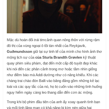
Mặc dù hoán đổi
trái tim
cảnh quan nông thôn với rừng rậm
đô thị của vùng ngoại ô tồi tàn nhất của Reykjavik,
Guðmundsson
giữ lại sự tinh tế của mình cho hình ảnh thơ
mộng lịch sự của
của Sturla Brandth Grøvlen
kỹ thuật
quay phim siêu phàm, đạt đến một cấp độ tuyệt đẹp khác
khi nói đến các phân cảnh trong mơ hoặc tầm nhìn giống
như điềm báo mà Addi dường như có năng khiếu. Khi các
chàng trai chào đón Balli vào băng đảng gồm những kẻ lạc
loài và các quy tắc của nó, họ bị cuốn vào những tình huống
nguy hiểm ngày càng leo thang dẫn đến cơn ác mộng.
Trong khi bộ phim đầu tiên của anh ấy xoay quanh tình bạn
và mối tình lãng mạn có khả năng bị kìm nén giữa hai