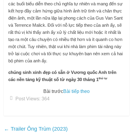
các buổi biểu diễn theo chủ nghĩa tự nhiên và mang đến sự
kết hợp đầy cảm hứng giữa hình ảnh trữ tình và chân thực
điện ảnh, một lần nữa lặp lại phong cách của Gus Van Sant
và Terrence Malick. Đối với nỗ lực tiếp theo của anh ấy, sẽ
rất thú vị khi thấy anh ấy xử lý chất liệu mới hoặc ít nhất là
tạo ra một câu chuyện có nhiều thịt hơn và ít quanh co hơn
một chút. Tuy nhiên, thật vui khi nhà làm phim tài năng này
trở lại cuộc chơi và tôi thực sự khuyên bạn nên xem cả hai
bộ phim của anh ấy.
chúng sinh xinh đẹp
có sẵn ở Vương quốc Anh trên
thứ tự
các nền tảng kỹ thuật số từ ngày 30 tháng 1
Bài trước
Bài tiếp theo
Post Views:
364
←
Trailer Ông Trùm (2023)