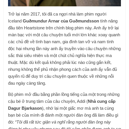
Trở lại năm 2017, tôi đã ca ngợi nhà làm phim người
Iceland
Guðmundur Arnar của Guðmundsson
tính năng
đầu tiên Heartstone trên chính blog phim này. Anh ấy trở lại
màn bạc với một câu chuyện tuổi mới lớn khác xoay quanh
các chủ đề về tình bạn nam, gia đình tan vỡ và nam tính
độc hại nhưng lần này anh ấy truyền vào câu chuyện những
sắc thái siêu nhiên và một chút chủ nghĩa hiện thực ma
thuật. Mặc dù kết quả không phải lúc nào cũng gắn kết,
nhưng không thể phủ nhận phong cách của anh ấy vẫn đủ
quyến rũ để duy trì câu chuyện quen thuộc về những nỗi
đau ngày càng tăng.
Bộ phim mở đầu bằng phần lồng tiếng của một trong những
cậu bé ở trung tâm của câu chuyện, Addi (
Nhà cung cấp
Dagur Bjarkason
), nhớ lại một giấc mơ mà anh ta cùng
bạn bè của mình đi đánh một người đàn ông đã làm điều gì
đó:
“Tôi đã rất tức giận và nghĩ rằng người đàn ông này
đáng bị như vậy nhưng sau đó tôi cảm nhận được anh ta sợ