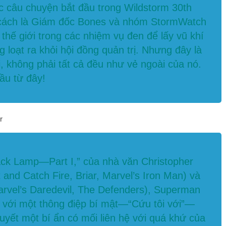
ục câu chuyện bắt đầu trong Wildstorm 30th
ư cách là Giám đốc Bones và nhóm StormWatch
thế giới trong các nhiệm vụ đen để lấy vũ khí
 loạt ra khỏi hội đồng quản trị. Nhưng đây là
 không phải tất cả đều như vẻ ngoài của nó.
ầu từ đây!
ack Lamp—Part I,” của nhà văn Christopher
t and Catch Fire, Briar, Marvel’s Iron Man) và
arvel’s Daredevil, The Defenders), Superman
ã với một thông điệp bí mật—“Cứu tôi với”—
uyết một bí ẩn có mối liên hệ với quá khứ của