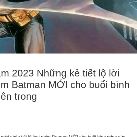
 2023 Những kẻ tiết lộ lời
phim Batman MỚI cho buổi bình
ên trong
mời chào tiết lộ loạt phim Batman MỚI cho buổi bình minh của