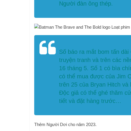
Người đàn ông thép.
Số báo ra mắt bom tấn dài 
truyện tranh và trên các nề
16 tháng 5. Số 1 có bìa ch
có thể mua được của Jim Ch
trên 25 của Bryan Hitch và 
Độc giả có thể ghé thăm cử
tiết và đặt hàng trước…
Thêm Người Dơi cho năm 2023.