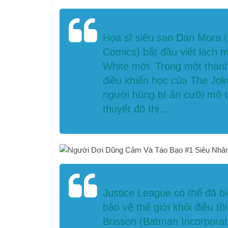
Họa sĩ siêu sao Dan Mora 
Comics) bắt đầu viết lách 
White mới. Trong một thành
điều khiển học của The Jok
người hùng bí ẩn cưỡi mô t
thuyết đô thị…
Justice League có thể đã bi
bảo vệ thế giới khỏi điều tồ
Brisson (Batman Incorporat