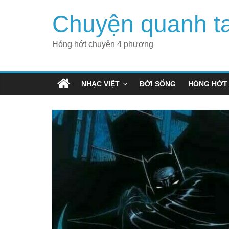
Skip
Chuyện quanh t
to
content
Hóng hớt chuyện 4 phương
NHẠC VIỆT
ĐỜI SỐNG
HÓNG HỚT