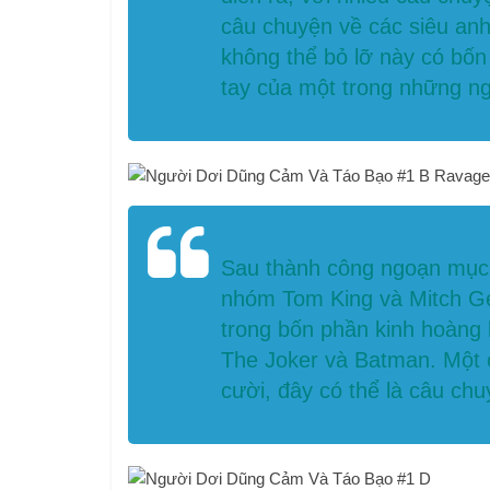
câu chuyện về các siêu anh
không thể bỏ lỡ này có bốn
tay của một trong những n
Sau thành công ngoạn mục
nhóm Tom King và Mitch Ger
trong bốn phần kinh hoàng 
The Joker và Batman. Một c
cười, đây có thể là câu ch