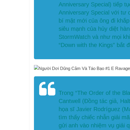
Anniversary Special) tiếp t
Anniversary Special với t
bí mật mới của ông đi khắp 
siêu mạnh của hủy diệt hàng
StormWatch và như mọi khi,
“Down with the Kings” bắt đ
Trong “The Order of the Bl
Cantwell (Đồng tác giả, Hal
họa sĩ Javier Rodríguez (M
tìm thấy chiếc nhẫn giải m
gửi anh vào nhiệm vụ giải q