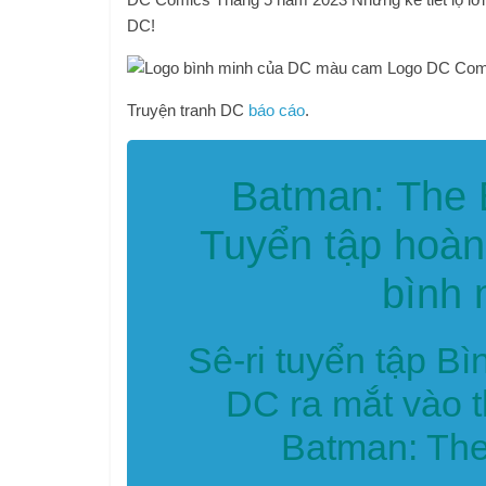
DC!
Truyện tranh DC
báo cáo
.
Batman: The 
Tuyển tập hoàn
bình 
Sê-ri tuyển tập B
DC ra mắt vào t
Batman: The