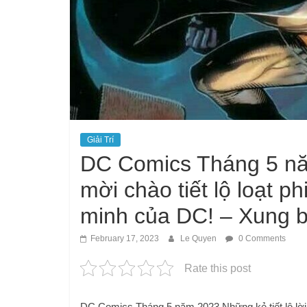
Giải Trí
DC Comics Tháng 5 năm
mời chào tiết lộ loạt 
minh của DC! – Xung b
February 17, 2023
Le Quyen
0 Comments
Rate this post
DC Comics Tháng 5 năm 2023 Những kẻ tiết lộ lời 