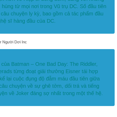
 hùng từ mọi nơi trong Vũ trụ DC. Số đầu tiên
 câu chuyện ly kỳ, bao gồm cả tác phẩm đầu
ghệ sĩ hàng đầu của DC.
 của Batman – One Bad Day: The Riddler,
ads từng đoạt giải thưởng Eisner tái hợp
kể lại cuộc đụng độ đẫm máu đầu tiên giữa
âu chuyện về sự ghê tởm, dối trá và tiếng
uyện về Joker đáng sợ nhất trong một thế hệ.