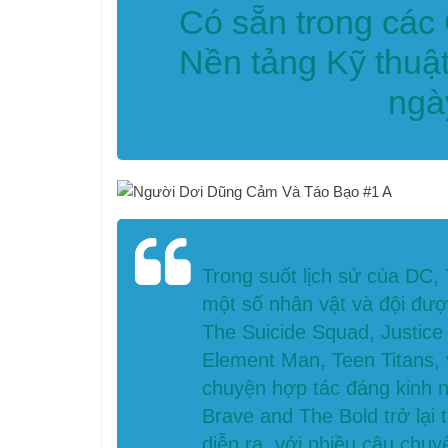
Có sẵn trong các
Nền tảng Kỹ thuậ
ngà
Trong suốt lịch sử của DC,
một số nhân vật và đội đượ
The Suicide Squad, Justic
Element Man, Teen Titans, 
chuyện hợp tác đáng kinh 
Brave and The Bold trở lại 
diễn ra, với nhiều câu chu