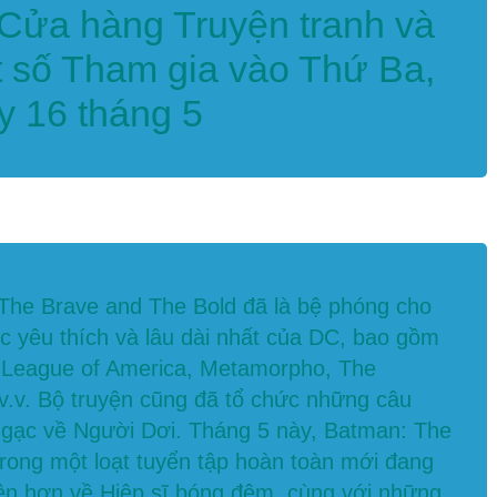
 Cửa hàng Truyện tranh và
t số Tham gia vào Thứ Ba,
y 16 tháng 5
 The Brave and The Bold đã là bệ phóng cho
c yêu thích và lâu dài nhất của DC, bao gồm
e League of America, Metamorpho, The
v.v. Bộ truyện cũng đã tổ chức những câu
ngạc về Người Dơi. Tháng 5 này, Batman: The
trong một loạt tuyển tập hoàn toàn mới đang
yện hơn về Hiệp sĩ bóng đêm, cùng với những