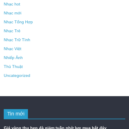
Nhạc hot
Nhạc mới
Nhạc Tổng Hợp
Nhạc Trẻ
Nhạc Trữ Tình
Nhạc Việt
Nhiếp Ảnh
Thủ Thuật
Uncategorized
Tin mới
Giá vàng thu hẹp đà giảm tuần nhờ lực mua bắt đáy