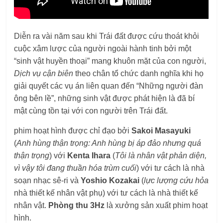
Diễn ra vài năm sau khi Trái đất được cứu thoát khỏi
cuộc xâm lược của người ngoài hành tinh bởi một
“sinh vật huyền thoại” mang khuôn mặt của con người,
Dịch vụ cận biên
theo chân tổ chức danh nghĩa khi họ
giải quyết các vụ án liên quan đến “Những người đàn
ông bên lề”, những sinh vật được phát hiện là đã bí
mật cùng tồn tại với con người trên Trái đất.
phim hoạt hình
được chỉ đạo bởi
Sakoi Masayuki
(
Anh hùng thận trọng: Anh hùng bị áp đảo nhưng quá
thận trọng
) với
Kenta Ihara
(
Tôi là nhân vật phản diện,
vì vậy tôi đang thuần hóa trùm cuối
) với tư cách là nhà
soạn nhạc sê-ri và
Yoshio Kozakai
(
lực lượng cứu hỏa
nhà thiết kế nhân vật phụ) với tư cách là nhà thiết kế
nhân vật.
Phòng thu 3Hz
là xưởng sản xuất phim hoạt
hình.