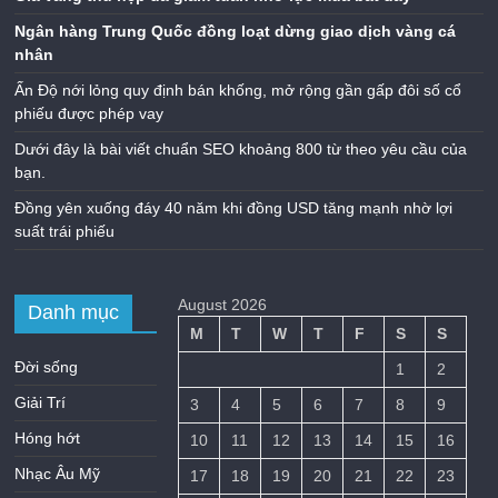
Ngân hàng Trung Quốc đồng loạt dừng giao dịch vàng cá
nhân
Ấn Độ nới lỏng quy định bán khống, mở rộng gần gấp đôi số cổ
phiếu được phép vay
Dưới đây là bài viết chuẩn SEO khoảng 800 từ theo yêu cầu của
bạn.
Đồng yên xuống đáy 40 năm khi đồng USD tăng mạnh nhờ lợi
suất trái phiếu
August 2026
Danh mục
M
T
W
T
F
S
S
Đời sống
1
2
Giải Trí
3
4
5
6
7
8
9
Hóng hớt
10
11
12
13
14
15
16
Nhạc Âu Mỹ
17
18
19
20
21
22
23