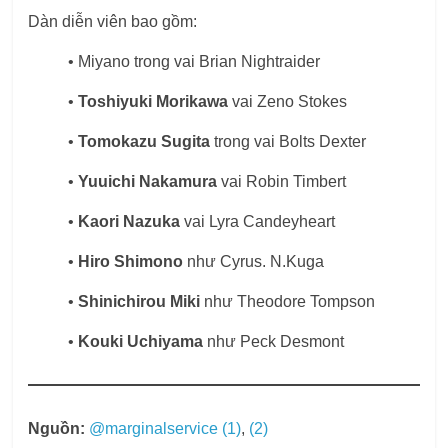
Dàn diễn viên bao gồm:
• Miyano trong vai Brian Nightraider
•
Toshiyuki Morikawa
vai Zeno Stokes
•
Tomokazu Sugita
trong vai Bolts Dexter
•
Yuuichi Nakamura
vai Robin Timbert
•
Kaori Nazuka
vai Lyra Candeyheart
•
Hiro Shimono
như Cyrus. N.Kuga
•
Shinichirou Miki
như Theodore Tompson
•
Kouki Uchiyama
như Peck Desmont
Nguồn:
@marginalservice (1)
,
(2)