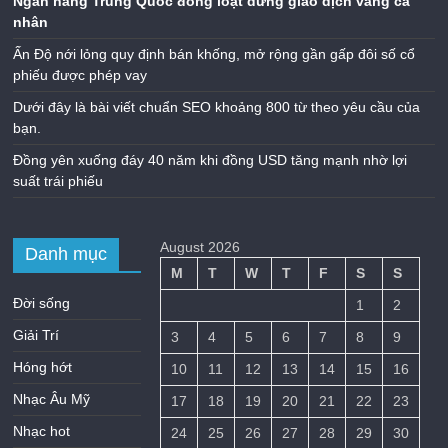
Ngân hàng Trung Quốc đồng loạt dừng giao dịch vàng cá
nhân
Ấn Độ nới lỏng quy định bán khống, mở rộng gần gấp đôi số cổ
phiếu được phép vay
Dưới đây là bài viết chuẩn SEO khoảng 800 từ theo yêu cầu của
bạn.
Đồng yên xuống đáy 40 năm khi đồng USD tăng mạnh nhờ lợi
suất trái phiếu
August 2026
Danh mục
M
T
W
T
F
S
S
Đời sống
1
2
Giải Trí
3
4
5
6
7
8
9
Hóng hớt
10
11
12
13
14
15
16
Nhạc Âu Mỹ
17
18
19
20
21
22
23
Nhạc hot
24
25
26
27
28
29
30