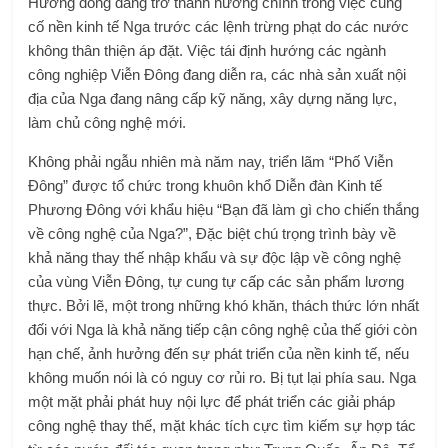
Hướng đông đang trở thành hướng chính trong việc củng
cố nền kinh tế Nga trước các lệnh trừng phạt do các nước
không thân thiện áp đặt. Việc tái định hướng các ngành
công nghiệp Viễn Đông đang diễn ra, các nhà sản xuất nội
địa của Nga đang nâng cấp kỹ năng, xây dựng năng lực,
làm chủ công nghệ mới.
Không phải ngẫu nhiên mà năm nay, triển lãm “Phố Viễn
Đông” được tổ chức trong khuôn khổ Diễn đàn Kinh tế
Phương Đông với khẩu hiệu “Bạn đã làm gì cho chiến thắng
về công nghệ của Nga?”, Đặc biệt chú trọng trình bày về
khả năng thay thế nhập khẩu và sự độc lập về công nghệ
của vùng Viễn Đông, tự cung tự cấp các sản phẩm lương
thực. Bởi lẽ, một trong những khó khăn, thách thức lớn nhất
đối với Nga là khả năng tiếp cận công nghệ của thế giới còn
hạn chế, ảnh hưởng đến sự phát triển của nền kinh tế, nếu
không muốn nói là có nguy cơ rủi ro. Bị tụt lại phía sau. Nga
một mặt phải phát huy nội lực để phát triển các giải pháp
công nghệ thay thế, mặt khác tích cực tìm kiếm sự hợp tác