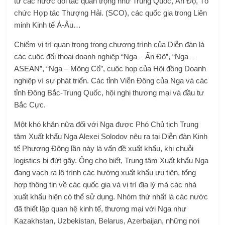
từ các nước đối tác quan trọng như Trung Quốc, Ấn Độ, Tổ
chức Hợp tác Thượng Hải. (SCO), các quốc gia trong Liên
minh Kinh tế Á-Âu…
Chiếm vị trí quan trọng trong chương trình của Diễn đàn là
các cuộc đối thoại doanh nghiệp “Nga – Ấn Độ”, “Nga –
ASEAN”, “Nga – Mông Cổ”, cuộc họp của Hội đồng Doanh
nghiệp vì sự phát triển. Các tỉnh Viễn Đông của Nga và các
tỉnh Đông Bắc-Trung Quốc, hội nghị thương mại và đầu tư
Bắc Cực.
Một khó khăn nữa đối với Nga được Phó Chủ tịch Trung
tâm Xuất khẩu Nga Alexei Solodov nêu ra tại Diễn đàn Kinh
tế Phương Đông lần này là vấn đề xuất khẩu, khi chuỗi
logistics bị đứt gãy. Ông cho biết, Trung tâm Xuất khẩu Nga
đang vạch ra lộ trình các hướng xuất khẩu ưu tiên, tổng
hợp thông tin về các quốc gia và vị trí địa lý mà các nhà
xuất khẩu hiện có thể sử dụng. Nhóm thứ nhất là các nước
đã thiết lập quan hệ kinh tế, thương mại với Nga như
Kazakhstan, Uzbekistan, Belarus, Azerbaijan, những nơi