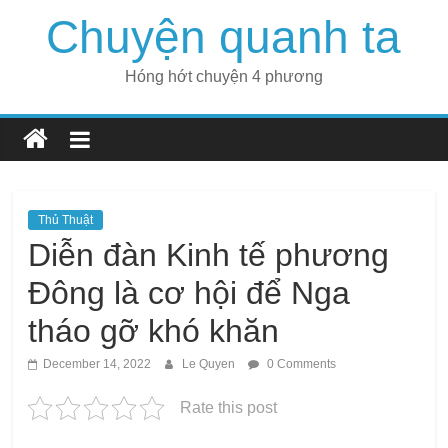
Skip
Chuyện quanh ta
to
content
Hóng hớt chuyện 4 phương
Thủ Thuật
Diễn đàn Kinh tế phương
Đông là cơ hội để Nga
tháo gỡ khó khăn
December 14, 2022
Le Quyen
0 Comments
Rate this post