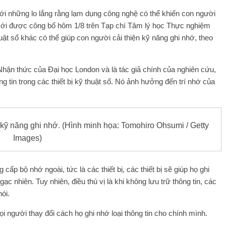
ới những lo lắng rằng lạm dụng công nghệ có thể khiến con người
 mới được công bố hôm 1/8 trên Tạp chí Tâm lý học Thực nghiệm
huật số khác có thể giúp con người cải thiện kỹ năng ghi nhớ, theo
Nhận thức của Đại học London và là tác giả chính của nghiên cứu,
g tin trong các thiết bị kỹ thuật số. Nó ảnh hưởng đến trí nhớ của
n kỹ năng ghi nhớ. (Hình minh họa: Tomohiro Ohsumi / Getty
Images)
ấp bộ nhớ ngoài, tức là các thiết bị, các thiết bị sẽ giúp họ ghi
ạc nhiên. Tuy nhiên, điều thú vị là khi không lưu trữ thông tin, các
nói.
mọi người thay đổi cách họ ghi nhớ loại thông tin cho chính mình.