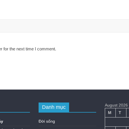
r for the next time I comment.
August 2026
Danh mục
M
T
áy
Đời sống