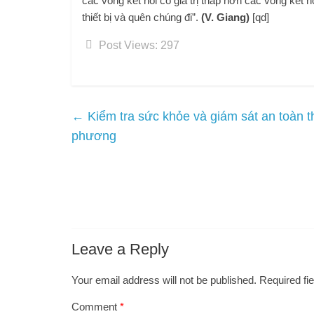
các vòng kết nối có giá trị thấp hơn các vòng kết nố
thiết bị và quên chúng đi”.
(V. Giang)
[qd]
Post Views:
297
←
Kiểm tra sức khỏe và giám sát an toàn t
phương
Leave a Reply
Your email address will not be published.
Required fi
Comment
*