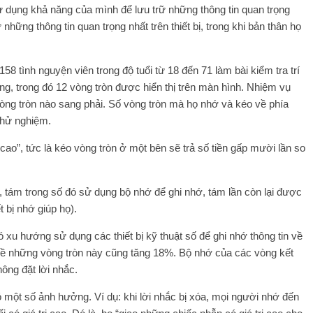
ử dụng khả năng của mình để lưu trữ những thông tin quan trọng
ữ những thông tin quan trọng nhất trên thiết bị, trong khi bản thân họ
8 tình nguyện viên trong độ tuổi từ 18 đến 71 làm bài kiểm tra trí
g, trong đó 12 vòng tròn được hiển thị trên màn hình. Nhiệm vụ
vòng tròn nào sang phải. Số vòng tròn mà họ nhớ và kéo về phía
 thử nghiệm.
ị cao”, tức là kéo vòng tròn ở một bên sẽ trả số tiền gấp mười lần so
, tám trong số đó sử dụng bộ nhớ để ghi nhớ, tám lần còn lại được
ết bị nhớ giúp họ).
 xu hướng sử dụng các thiết bị kỹ thuật số để ghi nhớ thông tin về
ọ về những vòng tròn này cũng tăng 18%. Bộ nhớ của các vòng kết
hông đặt lời nhắc.
có một số ảnh hưởng. Ví dụ: khi lời nhắc bị xóa, mọi người nhớ đến