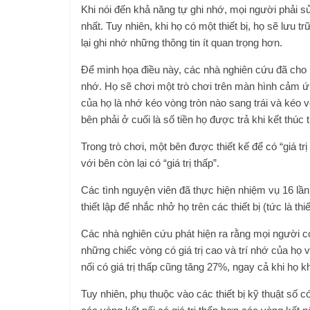
Khi nói đến khả năng tự ghi nhớ, mọi người phải s
nhất. Tuy nhiên, khi họ có một thiết bị, họ sẽ lưu tr
lại ghi nhớ những thông tin ít quan trọng hơn.
Để minh họa điều này, các nhà nghiên cứu đã cho 15
nhớ. Họ sẽ chơi một trò chơi trên màn hình cảm ứn
của họ là nhớ kéo vòng tròn nào sang trái và kéo 
bên phải ở cuối là số tiền họ được trả khi kết thúc
Trong trò chơi, một bên được thiết kế để có “giá tr
với bên còn lại có “giá trị thấp”.
Các tình nguyện viên đã thực hiện nhiệm vụ 16 lần
thiết lập để nhắc nhở họ trên các thiết bị (tức là thi
Các nhà nghiên cứu phát hiện ra rằng mọi người có
những chiếc vòng có giá trị cao và trí nhớ của h
nối có giá trị thấp cũng tăng 27%, ngay cả khi họ k
Tuy nhiên, phụ thuộc vào các thiết bị kỹ thuật số 