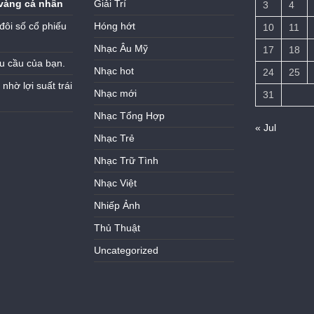
vàng cá nhân
Giải Trí
3
4
đôi số cổ phiếu
Hóng hớt
10
11
Nhạc Âu Mỹ
17
18
u cầu của bạn.
Nhạc hot
24
25
hờ lợi suất trái
Nhạc mới
31
Nhạc Tổng Hợp
« Jul
Nhạc Trẻ
Nhạc Trữ Tình
Nhạc Việt
Nhiếp Ảnh
Thủ Thuật
Uncategorized