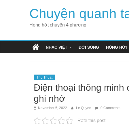
Skip
Chuyện quanh t
to
content
Hóng hớt chuyện 4 phương
NHẠC VIỆT
ĐỜI SỐNG
HÓNG HỚT
Thủ Thuật
Điện thoại thông minh c
ghi nhớ
November 5, 2022
Le Quyen
0 Comments
Rate this post