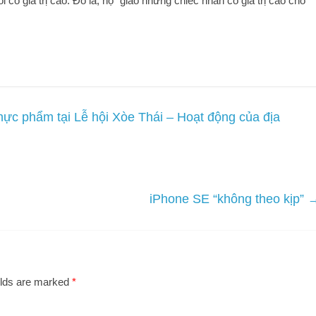
i có giá trị cao. Đó là, họ “giao những chiếc nhẫn có giá trị cao cho
hực phẩm tại Lễ hội Xòe Thái – Hoạt động của địa
iPhone SE “không theo kịp”
elds are marked
*