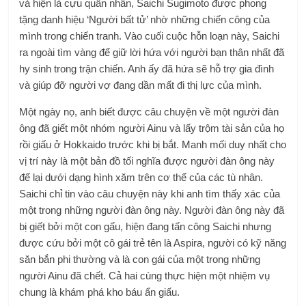
và hiện là cựu quân nhân, Saichi Sugimoto được phong
tặng danh hiệu ‘Người bất tử’ nhờ những chiến công của
mình trong chiến tranh. Vào cuối cuộc hỗn loạn này, Saichi
ra ngoài tìm vàng để giữ lời hứa với người bạn thân nhất đã
hy sinh trong trận chiến. Anh ấy đã hứa sẽ hỗ trợ gia đình
và giúp đỡ người vợ đang dần mất đi thị lực của mình.
Một ngày nọ, anh biết được câu chuyện về một người đàn
ông đã giết một nhóm người Ainu và lấy trộm tài sản của họ
rồi giấu ở Hokkaido trước khi bị bắt. Manh mối duy nhất cho
vị trí này là một bản đồ tối nghĩa được người đàn ông này
để lại dưới dạng hình xăm trên cơ thể của các tù nhân.
Saichi chỉ tin vào câu chuyện này khi anh tìm thấy xác của
một trong những người đàn ông này. Người đàn ông này đã
bị giết bởi một con gấu, hiện đang tấn công Saichi nhưng
được cứu bởi một cô gái trẻ tên là Aspira, người có kỹ năng
săn bắn phi thường và là con gái của một trong những
người Ainu đã chết. Cả hai cùng thực hiện một nhiệm vụ
chung là khám phá kho báu ẩn giấu.