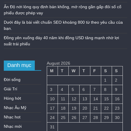
Ấn Độ nới lỏng quy định bán khống, mở rộng gần gấp đôi số cổ
phiếu được phép vay
Dưới đây là bài viết chuẩn SEO khoảng 800 từ theo yêu cầu của
bạn.
Đồng yên xuống đáy 40 năm khi đồng USD tăng mạnh nhờ lợi
suất trái phiếu
August 2026
Danh mục
M
T
W
T
F
S
S
Đời sống
1
2
Giải Trí
3
4
5
6
7
8
9
Hóng hớt
10
11
12
13
14
15
16
Nhạc Âu Mỹ
17
18
19
20
21
22
23
Nhạc hot
24
25
26
27
28
29
30
Nhạc mới
31