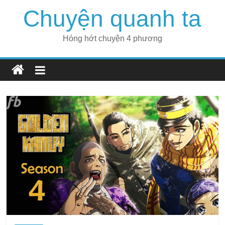
Skip
Chuyện quanh ta
to
content
Hóng hớt chuyện 4 phương