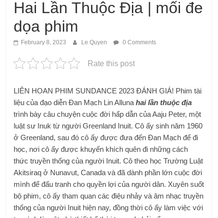
Hai Lần Thuộc Địa | mối đe
dọa phim
February 8, 2023
Le Quyen
0 Comments
Rate this post
LIÊN HOAN PHIM SUNDANCE 2023 ĐÁNH GIÁ! Phim tài
liệu của đạo diễn Đan Mạch Lin Alluna
hai lần thuộc địa
trình bày câu chuyện cuộc đời hấp dẫn của Aaju Peter, một
luật sư Inuk từ người Greenland Inuit. Cô ấy sinh năm 1960
ở Greenland, sau đó cô ấy được đưa đến Đan Mạch để đi
học, nơi cô ấy được khuyến khích quên đi những cách
thức truyền thống của người Inuit. Cô theo học Trường Luật
Akitsiraq ở Nunavut, Canada và đã dành phần lớn cuộc đời
mình để đấu tranh cho quyền lợi của người dân. Xuyên suốt
bộ phim, cô ấy tham quan các điệu nhảy và âm nhạc truyền
thống của người Inuit hiện nay, đồng thời cô ấy làm việc với