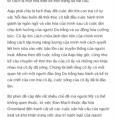
tư cách là một nhà thiết kế thời trang da hải cẩu.
Aaju phải chịu bi kịch thay đổi cuộc đời khi con trai cô tự
sát. Nỗi đau buồn đã thôi thúc cô bắt đầu cuộc hành trình
giành lại ngôn ngữ và văn hóa của mình sau cả cuộc đời
chịu ảnh hưởng của người Da trắng và sự đồng hóa cưỡng
bức. Cô ấy tìm cách chữa lành tâm hồn của chính mình
bằng cách tập trung năng lượng của mình một cách quyết
liệt hơn nữa vào việc bảo tồn các truyền thống của người
Inuit.
Alluna theo dõi cuộc sống của Aaju bây giờ, cũng như
kể câu chuyện về thời thơ ấu của cô ấy và những nơi khác
nhau mà cô ấy đã sống. Chúng tôi biết rằng cô ấy có mối
quan hệ với một người đàn ông Da trắng bạo hành và kể từ
cái chết của con trai cô ấy, cuộc sống của cô ấy đã bị đảo
lộn.
Bộ phim đề cập đến rất nhiều chủ đề mà người Mỹ có thể
không quen thuộc, từ việc Đan Mạch thuộc địa hóa
Greenland đến tranh cãi về các cuộc săn hải cẩu của người
Inuit và khó khăn trong việc duy trì ngôn ngữ của người