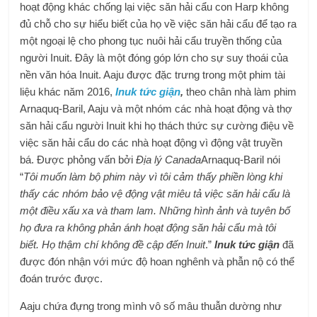
hoạt động khác chống lại việc săn hải cẩu con Harp không
đủ chỗ cho sự hiểu biết của họ về việc săn hải cẩu để tạo ra
một ngoại lệ cho phong tục nuôi hải cẩu truyền thống của
người Inuit. Đây là một đóng góp lớn cho sự suy thoái của
nền văn hóa Inuit. Aaju được đặc trưng trong
một phim tài
liệu khác năm 2016,
Inuk tức giận
,
theo chân nhà làm phim
Arnaquq-Baril, Aaju và một nhóm các nhà hoạt động và thợ
săn hải cẩu người Inuit khi họ thách thức sự cường điệu về
việc săn hải cẩu do các nhà hoạt động vì động vật truyền
bá. Được phỏng vấn bởi
Địa lý Canada
Arnaquq-Baril nói
“
Tôi muốn làm bộ phim này vì tôi cảm thấy phiền lòng khi
thấy các nhóm bảo vệ động vật miêu tả việc săn hải cẩu là
một điều xấu xa và tham lam. Những hình ảnh và tuyên bố
họ đưa ra không phản ánh hoạt động săn hải cẩu mà tôi
biết. Họ thậm chí không đề cập đến Inuit
.”
Inuk tức giận
đã
được đón nhận với mức độ hoan nghênh và phẫn nộ có thể
đoán trước được.
Aaju chứa đựng trong mình vô số mâu thuẫn dường như