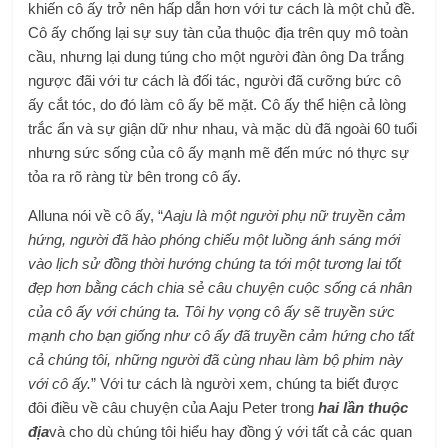
khiến cô ấy trở nên hấp dẫn hơn với tư cách là một chủ đề.
Cô ấy chống lại sự suy tàn của thuộc địa trên quy mô toàn
cầu, nhưng lại dung túng cho một người đàn ông Da trắng
ngược đãi với tư cách là đối tác, người đã cưỡng bức cô
ấy cắt tóc, do đó làm cô ấy bẽ mặt. Cô ấy thể hiện cả lòng
trắc ẩn và sự giận dữ như nhau, và mặc dù đã ngoài 60 tuổi
nhưng sức sống của cô ấy mạnh mẽ đến mức nó thực sự
tỏa ra rõ ràng từ bên trong cô ấy.
Alluna nói về cô ấy, “
Aaju là một người phụ nữ truyền cảm
hứng, người đã hào phóng chiếu một luồng ánh sáng mới
vào lịch sử đồng thời hướng chúng ta tới một tương lai tốt
đẹp hơn bằng cách chia sẻ câu chuyện cuộc sống cá nhân
của cô ấy với chúng ta. Tôi hy vọng cô ấy sẽ truyền sức
mạnh cho bạn giống như cô ấy đã truyền cảm hứng cho tất
cả chúng tôi, những người đã cùng nhau làm bộ phim này
với cô ấy.
” Với tư cách là người xem, chúng ta biết được
đôi điều về câu chuyện của Aaju Peter trong
hai lần thuộc
địa
và cho dù chúng tôi hiểu hay đồng ý với tất cả các quan