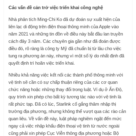
Các vấn đề cản trở việc triển khai công nghệ
Nhà phân tích Ming-Chi Ko đã dự đoán sự xuất hiện của
liên lạc di động trên điện thoại thông minh của Apple vào
năm 2021 và những tin đồn về điều này bắt đầu lan truyền
cách đây 3 năm. Các chuyên gia gần như đã đoán được
điều đó, rõ ràng là công ty Mỹ đã chuẩn bị từ lâu cho việc
tung ra phương án này, nhưng vì một số lý do nhất định đã
quyết định trì hoãn việc triển khai.
Nhiều khả năng việc kết nối các thành phố thông minh với
vệ tinh sẽ cần có sự chấp thuận riêng của các cơ quan
chức năng hoặc những thay đổi trong luật. Ví dụ ở Ấn Độ,
quy trình xin phép cho bất kỳ tương tác nào với vệ tinh là
rất phức tạp. Đã có lúc, Starlink cố gắng thâm nhập thị
trường địa phương, nhưng không thể vượt qua các rào cản
quan liêu. Về vấn đề này, luật pháp nghiêm ngặt đến mức
ngay cả việc nhập khẩu điện thoại vệ tinh từ nước ngoài
cũng phải xin phép Cục Viễn thông địa phương hoặc Bộ