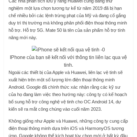
Các nhà phân tích lưu ý rằng Huawei cũng đang thử
nghiệm một lựa chọn tương tự kể từ năm 2019 đã bị hạn
chế nhiều bởi các lệnh trừng phạt của Mỹ và đang cố gắng
duy trì thị trường mà không phân phối điện thoại thông minh
hỗ trợ. Hỗ trợ 5G. Mate 50 là tên của sản phẩm hỗ trợ tính
năng mới này.
IPhone của bạn sẽ kết nối với thông tin liên lạc qua vệ
tinh.
Ngoài các thiết bị của Apple và Huawei, liên lạc vệ tinh sẽ
xuất hiện trên một số lượng lớn điện thoại thông minh
Android. Google đã chính thức xác nhận rằng các kỹ sư
của họ đang làm việc theo hướng này: công ty có kế hoạch
bổ sung hỗ trợ công nghệ vệ tinh cho OC Android 14, dự
kiến ​​sẽ ra mắt công chúng vào cuối năm 2023.
Không giống như Apple và Huawei, những công ty cung cấp
điện thoại thông minh dựa trên iOS và HarmonyOS tương
ứng, Google không thể kích hoạt tùy chọn mới ở bất kỳ đâu