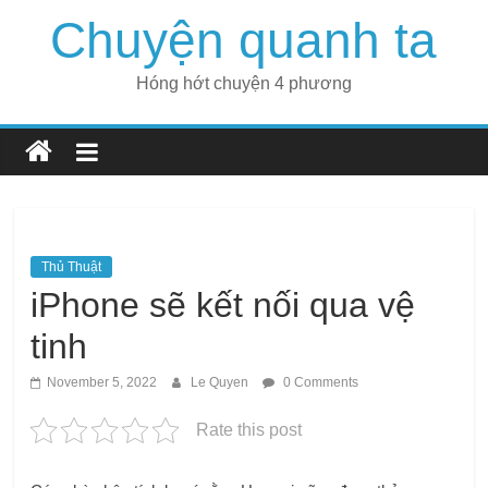
Skip
Chuyện quanh ta
to
content
Hóng hớt chuyện 4 phương
Thủ Thuật
iPhone sẽ kết nối qua vệ
tinh
November 5, 2022
Le Quyen
0 Comments
Rate this post