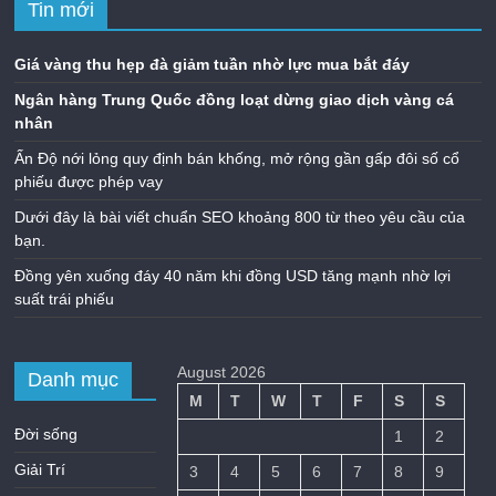
Tin mới
Giá vàng thu hẹp đà giảm tuần nhờ lực mua bắt đáy
Ngân hàng Trung Quốc đồng loạt dừng giao dịch vàng cá
nhân
Ấn Độ nới lỏng quy định bán khống, mở rộng gần gấp đôi số cổ
phiếu được phép vay
Dưới đây là bài viết chuẩn SEO khoảng 800 từ theo yêu cầu của
bạn.
Đồng yên xuống đáy 40 năm khi đồng USD tăng mạnh nhờ lợi
suất trái phiếu
August 2026
Danh mục
M
T
W
T
F
S
S
Đời sống
1
2
Giải Trí
3
4
5
6
7
8
9