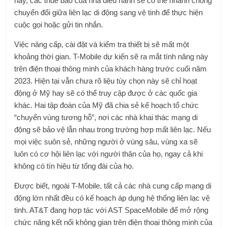
này, các thuê bao của nhà điều hành sẽ có thể nhanh chóng
chuyển đổi giữa liên lạc di động sang vệ tinh để thực hiện
cuộc gọi hoặc gửi tin nhắn.
Việc nâng cấp, cài đặt và kiểm tra thiết bị sẽ mất một
khoảng thời gian. T-Mobile dự kiến ​​sẽ ra mắt tính năng này
trên điện thoại thông minh của khách hàng trước cuối năm
2023. Hiện tại vẫn chưa rõ liệu tùy chọn này sẽ chỉ hoạt
động ở Mỹ hay sẽ có thể truy cập được ở các quốc gia
khác. Hai tập đoàn của Mỹ đã chia sẻ kế hoạch tổ chức
“chuyển vùng tương hỗ”, nơi các nhà khai thác mạng di
động sẽ bảo vệ lẫn nhau trong trường hợp mất liên lạc. Nếu
mọi việc suôn sẻ, những người ở vùng sâu, vùng xa sẽ
luôn có cơ hội liên lạc với người thân của họ, ngay cả khi
không có tín hiệu từ tổng đài của họ.
Được biết, ngoài T-Mobile, tất cả các nhà cung cấp mạng di
động lớn nhất đều có kế hoạch áp dụng hệ thống liên lạc vệ
tinh. AT&T đang hợp tác với AST SpaceMobile để mở rộng
chức năng kết nối không gian trên điện thoại thông minh của