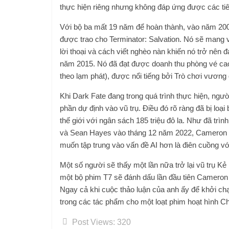
thực hiện riêng nhưng không đáp ứng được các tiê
Với bộ ba mất 19 năm để hoàn thành, vào năm 2009,
được trao cho Terminator: Salvation. Nó sẽ mang về
lời thoại và cách viết nghèo nàn khiến nó trở nên
năm 2015. Nó đã đạt được doanh thu phòng vé cao 
theo lạm phát), được nổi tiếng bởi Trò chơi vương
Khi Dark Fate đang trong quá trình thực hiện, ngườ
phần dự định vào vũ trụ. Điều đó rõ ràng đã bị loại
thế giới với ngân sách 185 triệu đô la. Như đã trìn
và Sean Hayes vào tháng 12 năm 2022, Cameron đan
muốn tập trung vào vấn đề AI hơn là điên cuồng vớ
Một số người sẽ thấy một lần nữa trở lại vũ trụ K
một bộ phim T7 sẽ đánh dấu lần đầu tiên Cameron tr
Ngay cả khi cuộc thảo luận của anh ấy để khởi chạ
trong các tác phẩm cho một loạt phim hoạt hình C
Post Views:
320