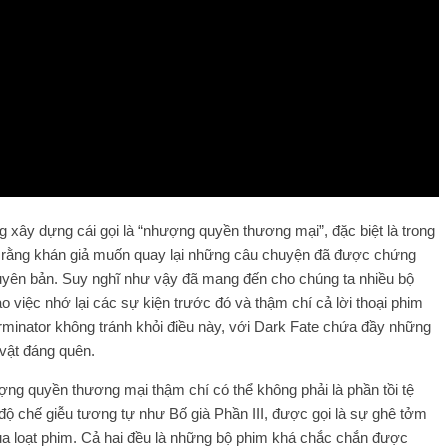
g xây dựng cái gọi là “nhượng quyền thương mại”, đặc biệt là trong
ĩ rằng khán giả muốn quay lại những câu chuyện đã được chứng
guyên bản. Suy nghĩ như vậy đã mang đến cho chúng ta nhiều bộ
việc nhớ lại các sự kiện trước đó và thậm chí cả lời thoại phim
Terminator không tránh khỏi điều này, với Dark Fate chứa đầy những
 vật đáng quên.
ng quyền thương mại thậm chí có thể không phải là phần tồi tệ
 độ chế giễu tương tự như Bố già Phần III, được gọi là sự ghê tởm
ủa loạt phim. Cả hai đều là những bộ phim khá chắc chắn được