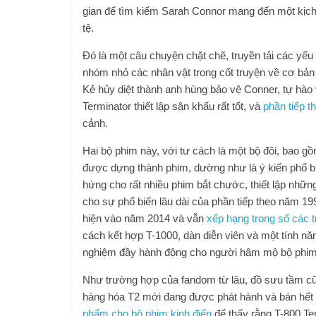
gian để tìm kiếm Sarah Connor mang đến một kịch b
tệ.
Đó là một câu chuyện chặt chẽ, truyền tải các yếu
nhóm nhỏ các nhân vật trong cốt truyện về cơ bản l
Kẻ hủy diệt thành anh hùng bảo vệ Conner, tự hào v
Terminator thiết lập sân khấu rất tốt, và
phần tiếp 
cảnh.
Hai bộ phim này, với tư cách là một bộ đôi, bao 
được dựng thành phim, dường như là ý kiến ​​​​ph
hứng cho rất nhiều phim bắt chước, thiết lập nhữn
cho sự phổ biến lâu dài của phần tiếp theo năm 1
hiện vào năm 2014 và vẫn
xếp hạng trong số các t
cách kết hợp T-1000, dàn diễn viên và một tính n
nghiệm đầy hành động cho người hâm mộ bộ phim
Như trường hợp của fandom từ lâu, đồ sưu tầm cũn
hàng hóa T2 mới đang được phát hành và bán hết 
phẩm cho bộ phim kinh điển
để thấy rằng T-800 Ter