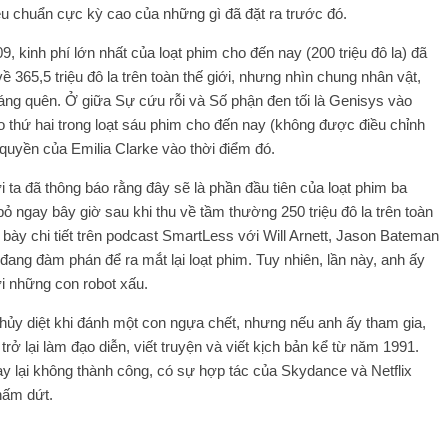
u chuẩn cực kỳ cao của những gì đã đặt ra trước đó.
 kinh phí lớn nhất của loạt phim cho đến nay (200 triệu đô la) đã
 365,5 triệu đô la trên toàn thế giới, nhưng nhìn chung nhân vật,
 đáng quên. Ở giữa Sự cứu rỗi và Số phận đen tối là Genisys vào
thứ hai trong loạt sáu phim cho đến nay (không được điều chỉnh
 quyền của Emilia Clarke vào thời điểm đó.
i ta đã thông báo rằng đây sẽ là phần đầu tiên của loạt phim ba
 bỏ ngay bây giờ sau khi thu về tầm thường 250 triệu đô la trên toàn
h bày chi tiết trên podcast SmartLess với Will Arnett, Jason Bateman
g đàm phán để ra mắt lại loạt phim. Tuy nhiên, lần này, anh ấy
i những con robot xấu.
ẻ hủy diệt khi đánh một con ngựa chết, nhưng nếu anh ấy tham gia,
ở lại làm đạo diễn, viết truyện và viết kịch bản kể từ năm 1991.
y lại không thành công, có sự hợp tác của Skydance và Netflix
hấm dứt.