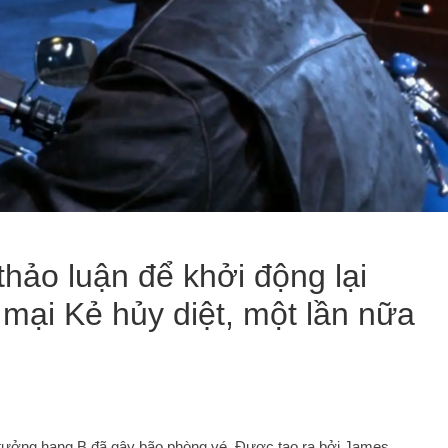
ảo luận để khởi động lại
ại Kẻ hủy diệt, một lần nữa
tưởng hạng B đã gây bão phòng vé. Được tạo ra bởi James