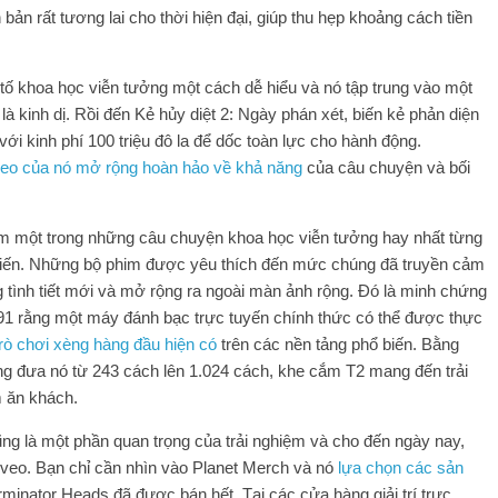
ản rất tương lai cho thời hiện đại, giúp thu hẹp khoảng cách tiền
 tố khoa học viễn tưởng một cách dễ hiểu và nó tập trung vào một
à kinh dị. Rồi đến Kẻ hủy diệt 2: Ngày phán xét, biến kẻ phản diện
ới kinh phí 100 triệu đô la để dốc toàn lực cho hành động.
theo của nó mở rộng hoàn hảo về khả năng
của câu chuyện và bối
gồm một trong những câu chuyện khoa học viễn tưởng hay nhất từng
ổ biến. Những bộ phim được yêu thích đến mức chúng đã truyền cảm
g tình tiết mới và mở rộng ra ngoài màn ảnh rộng. Đó là minh chứng
991 rằng một máy đánh bạc trực tuyến chính thức có thể được thực
rò chơi xèng hàng đầu hiện có
trên các nền tảng phổ biến. Bằng
ăng đưa nó từ 243 cách lên 1.024 cách, khe cắm T2 mang đến trải
 ăn khách.
g là một phần quan trọng của trải nghiệm và cho đến ngày nay,
veo. Bạn chỉ cần nhìn vào Planet Merch và nó
lựa chọn các sản
minator Heads đã được bán hết. Tại các cửa hàng giải trí trực