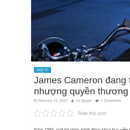
Giải Trí
James Cameron đang th
nhượng quyền thương m
February 19, 2023
Le Quyen
0 Comments
Rate this post
Năm 1984, một bộ phim hành động khoa học viễn 