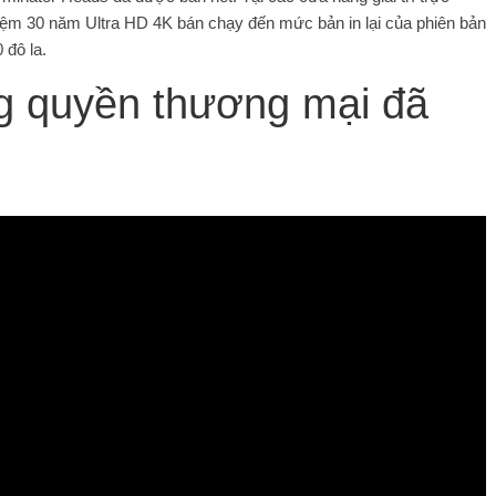
iệm 30 năm Ultra HD 4K bán chạy đến mức bản in lại của phiên bản
 đô la.
ng quyền thương mại đã