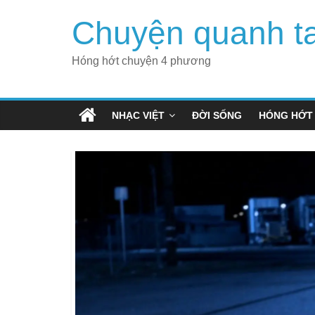
Skip
Chuyện quanh t
to
content
Hóng hớt chuyện 4 phương
NHẠC VIỆT
ĐỜI SỐNG
HÓNG HỚT