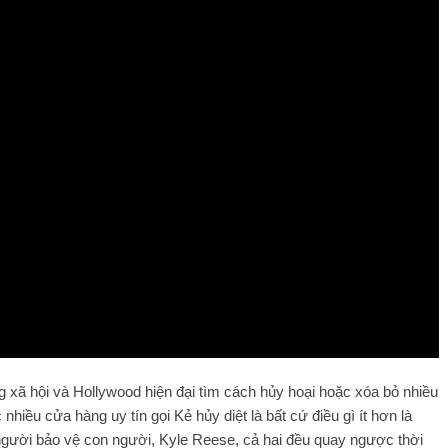
 xã hội và Hollywood hiện đại tìm cách hủy hoại hoặc xóa bỏ nhiều
nhiều cửa hàng uy tín gọi Kẻ hủy diệt là bất cứ điều gì ít hơn là
 người bảo vệ con người, Kyle Reese, cả hai đều quay ngược thời