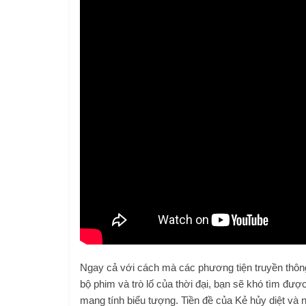
Ngay cả với cách mà các phương tiện truyền thông
bộ phim và trò lố của thời đại, bạn sẽ khó tìm được 
mang tính biểu tượng. Tiền đề của Kẻ hủy diệt và