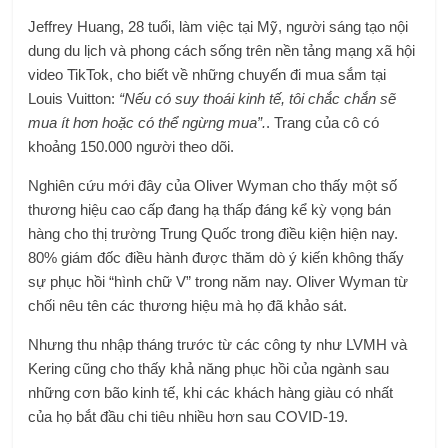
Jeffrey Huang, 28 tuổi, làm việc tại Mỹ, người sáng tạo nội
dung du lịch và phong cách sống trên nền tảng mạng xã hội
video TikTok, cho biết về những chuyến đi mua sắm tại
Louis Vuitton:
“Nếu có suy thoái kinh tế, tôi chắc chắn sẽ
mua ít hơn hoặc có thể ngừng mua”.
. Trang của cô có
khoảng 150.000 người theo dõi.
Nghiên cứu mới đây của Oliver Wyman cho thấy một số
thương hiệu cao cấp đang hạ thấp đáng kể kỳ vọng bán
hàng cho thị trường Trung Quốc trong điều kiện hiện nay.
80% giám đốc điều hành được thăm dò ý kiến ​​không thấy
sự phục hồi “hình chữ V” trong năm nay. Oliver Wyman từ
chối nêu tên các thương hiệu mà họ đã khảo sát.
Nhưng thu nhập tháng trước từ các công ty như LVMH và
Kering cũng cho thấy khả năng phục hồi của ngành sau
những cơn bão kinh tế, khi các khách hàng giàu có nhất
của họ bắt đầu chi tiêu nhiều hơn sau COVID-19.