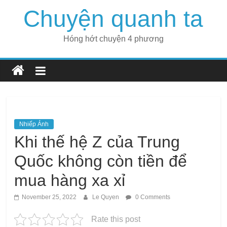
Skip
Chuyện quanh ta
to
content
Hóng hớt chuyện 4 phương
Nhiếp Ảnh
Khi thế hệ Z của Trung
Quốc không còn tiền để
mua hàng xa xỉ
November 25, 2022
Le Quyen
0 Comments
Rate this post