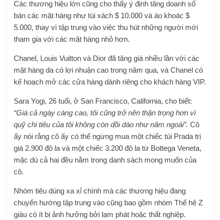
Các thương hiệu lớn cũng cho thấy ý định tăng doanh số
bán các mặt hàng như túi xách $ 10.000 và áo khoác $
5.000, thay vì tập trung vào việc thu hút những người mới
tham gia với các mặt hàng nhỏ hơn.
Chanel, Louis Vuitton và Dior đã tăng giá nhiều lần với các
mặt hàng da có lợi nhuận cao trong năm qua, và Chanel có
kế hoạch mở các cửa hàng dành riêng cho khách hàng VIP.
Sara Yogi, 26 tuổi, ở San Francisco, California, cho biết:
“Giá cả ngày càng cao, tôi cũng trở nên thận trọng hơn vì
quỹ chi tiêu của tôi không còn dồi dào như năm ngoái”.
Cô
ấy nói rằng cô ấy có thể ngừng mua một chiếc túi Prada trị
giá 2.900 đô la và một chiếc 3.200 đô la từ Bottega Veneta,
mặc dù cả hai đều nằm trong danh sách mong muốn của
cô.
Nhóm tiêu dùng xa xỉ chính mà các thương hiệu đang
chuyển hướng tập trung vào cũng bao gồm nhóm Thế hệ Z
giàu có ít bị ảnh hưởng bởi lạm phát hoặc thất nghiệp.