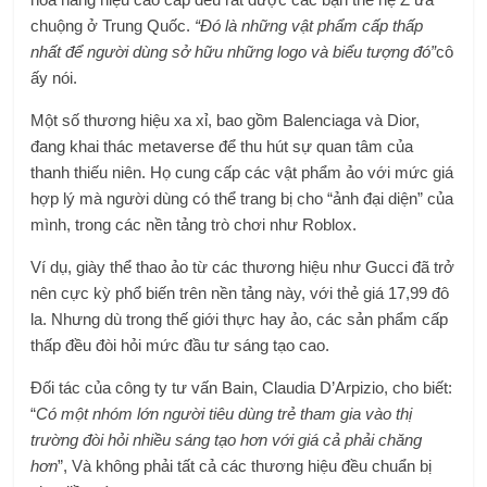
chuộng ở Trung Quốc.
“Đó là những vật phẩm cấp thấp
nhất để người dùng sở hữu những logo và biểu tượng đó”
cô
ấy nói.
Một số thương hiệu xa xỉ, bao gồm Balenciaga và Dior,
đang khai thác metaverse để thu hút sự quan tâm của
thanh thiếu niên. Họ cung cấp các vật phẩm ảo với mức giá
hợp lý mà người dùng có thể trang bị cho “ảnh đại diện” của
mình, trong các nền tảng trò chơi như Roblox.
Ví dụ, giày thể thao ảo từ các thương hiệu như Gucci đã trở
nên cực kỳ phổ biến trên nền tảng này, với thẻ giá 17,99 đô
la. Nhưng dù trong thế giới thực hay ảo, các sản phẩm cấp
thấp đều đòi hỏi mức đầu tư sáng tạo cao.
Đối tác của công ty tư vấn Bain, Claudia D’Arpizio, cho biết:
“
Có một nhóm lớn người tiêu dùng trẻ tham gia vào thị
trường đòi hỏi nhiều sáng tạo hơn với giá cả phải chăng
hơn
”, Và không phải tất cả các thương hiệu đều chuẩn bị