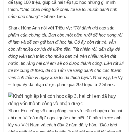
để tặng 100 triệu, giúp cả hai tiếp tục học những gì mình
thích.
“Các cháu bằng tuổi cháu tôi và tôi muốn dành tình
cảm cho chúng”
– Shark Liên.
Shark Hùng Anh nói với Triệu Vy:
“Tôi đánh giá cao sản
phẩm của chúng tôi. Bạn còn một năm rưỡi để học xong rồi
đi làm và để em gái bạn đi học lại. Cô ấy còn rất trẻ, vẫn
còn rất nhiều cơ hội để kiếm tiền. Tất nhiên rồi. đến đây để
động viên tinh thần cho nhiều bạn trẻ trên nhiều miền đất
nước, tin rằng hai chị em sẽ có được thành công, Liên rút lui
thì tôi cũng đi theo, đã có Tấm vé vàng dành cho các thành
viên tinh thần vì ngày xưa tôi đã thích bạn.”
. Như vậy, Lê Vy
– Triệu Vy đã nhận được phần quà 200 triệu từ 2 Shark.
Shark Eric cũng vô cùng đồng cảm với câu chuyện của hai
chị em. Vị “cá mập” ngoại quốc cho biết, 10 năm trước anh
lấy vợ Việt Nam và cách đây 2 năm đã ly hôn.
“Điều khó
khăn nhất liên quan đến ly hôn là nói với con gái tôi rằng bố