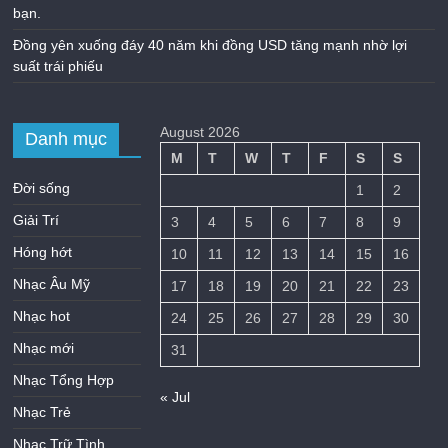
bạn.
Đồng yên xuống đáy 40 năm khi đồng USD tăng mạnh nhờ lợi
suất trái phiếu
August 2026
Danh mục
M
T
W
T
F
S
S
Đời sống
1
2
Giải Trí
3
4
5
6
7
8
9
Hóng hớt
10
11
12
13
14
15
16
Nhạc Âu Mỹ
17
18
19
20
21
22
23
Nhạc hot
24
25
26
27
28
29
30
Nhạc mới
31
Nhạc Tổng Hợp
« Jul
Nhạc Trẻ
Nhạc Trữ Tình