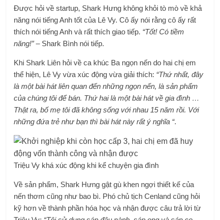
Được hỏi về startup, Shark Hưng không khỏi tò mò về khả
năng nói tiếng Anh tốt của Lê Vy. Cô ấy nói rằng cô ấy rất
thích nói tiếng Anh và rất thích giao tiếp.
“Tốt! Có tiềm
năng!”
– Shark Bình nói tiếp.
Khi Shark Liên hỏi về ca khúc Ba ngọn nến do hai chị em
thể hiện, Lê Vy vừa xúc động vừa giải thích:
“Thứ nhất, đây
là một bài hát liên quan đến những ngọn nến, là sản phẩm
của chúng tôi để bán. Thứ hai là một bài hát về gia đình …
Thật ra, bố mẹ tôi đã không sống với nhau 15 năm rồi. Với
những đứa trẻ như bạn thì bài hát này rất ý nghĩa “
.
Triệu Vy khá xúc động khi kể chuyện gia đình
Về sản phẩm, Shark Hưng gật gù khen ngợi thiết kế của
nến thơm cũng như bao bì. Phó chủ tịch Cenland cũng hỏi
kỹ hơn về thành phần hóa học và nhận được câu trả lời từ
Triệu Vy:
“Tôi sử dụng sáp đậu nành, sáp ong và sáp cọ,