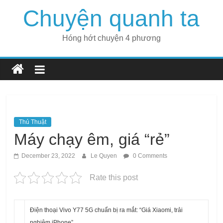
Skip
Chuyện quanh ta
to
content
Hóng hớt chuyện 4 phương
Thủ Thuật
Máy chạy êm, giá “rẻ”
December 23, 2022
Le Quyen
0 Comments
Rate this post
Điện thoại Vivo Y77 5G chuẩn bị ra mắt: “Giá Xiaomi, trải
nghiệm iPhone”