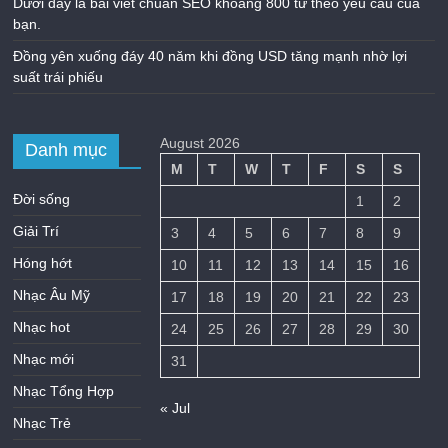
Dưới đây là bài viết chuẩn SEO khoảng 800 từ theo yêu cầu của
bạn.
Đồng yên xuống đáy 40 năm khi đồng USD tăng mạnh nhờ lợi
suất trái phiếu
August 2026
Danh mục
M
T
W
T
F
S
S
Đời sống
1
2
Giải Trí
3
4
5
6
7
8
9
Hóng hớt
10
11
12
13
14
15
16
Nhạc Âu Mỹ
17
18
19
20
21
22
23
Nhạc hot
24
25
26
27
28
29
30
Nhạc mới
31
Nhạc Tổng Hợp
« Jul
Nhạc Trẻ