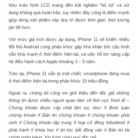
hữu màn hình LCD mang đến trải nghiệm “bỏ túi” và sử
dụng không quá hoàn hảo, tuy nhiên đây cũng là điểm mạnh
giúp dòng sản phẩm này duy trì được thời gian. thời lượng
pin tốt hơn.
Với mức giá mới được áp dụng, iPhone 11 sẽ khiến nhiều
đối thủ Android cùng phân khúc gặp khó khăn bởi cấu hình
vẫn khá mạnh ở thời điểm hiện tại, và việc hỗ trợ nâng cấp
hệ điều hành cách Apple khoảng 3 – 5 năm.
Tóm lại, iPhone 11 vẫn là một chiếc smartphone đáng mua
ở thời điểm hiện tại trong phân khúc 10 triệu đồng.
Ngoài ra, chúng tôi cũng xin giới thiệu đến độc giả những
thông tin được nhiều người quan tâm về lĩnh vực Kinh tế –
Chứng khoán được cập nhật liên tục như: # Bình luận
chứng khoán # Bản tin chứng khoán # chứng khoán phái
sinh # Chứng khoán tập trung # họp cổ đông #dividend #
phát hành # khóa học # tin tức bất động sản # Bản tin tài
chính ngân hàng. Xin kính chào quý độc giả.