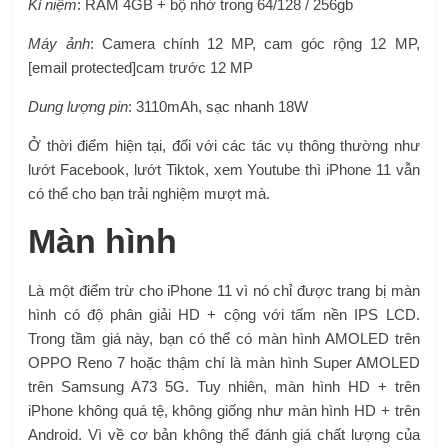
Kỉ niệm
: RAM 4GB + bộ nhớ trong 64/128 / 256gb
Máy ảnh
: Camera chính 12 MP, cam góc rộng 12 MP,
[email protected]cam trước 12 MP
Dung lượng pin
: 3110mAh, sạc nhanh 18W
Ở thời điểm hiện tại, đối với các tác vụ thông thường như
lướt Facebook, lướt Tiktok, xem Youtube thì iPhone 11 vẫn
có thể cho bạn trải nghiệm mượt mà.
Màn hình
Là một điểm trừ cho iPhone 11 vì nó chỉ được trang bị màn
hình có độ phân giải HD + cộng với tấm nền IPS LCD.
Trong tầm giá này, bạn có thể có màn hình AMOLED trên
OPPO Reno 7 hoặc thậm chí là màn hình Super AMOLED
trên Samsung A73 5G. Tuy nhiên, màn hình HD + trên
iPhone không quá tệ, không giống như màn hình HD + trên
Android. Vì về cơ bản không thể đánh giá chất lượng của