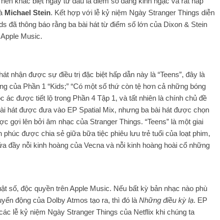
 nên khác biệt ngay từ đầu là điểm số đáng kinh ngạc và rất hấp
à
Michael Stein
. Kết hợp với lễ kỷ niệm Ngày Stranger Things diễn
ds đã thông báo rằng ba bài hát từ điểm số lớn của Dixon & Stein
 Apple Music.
hát nhận được sự điều trị đặc biệt hấp dẫn này là “Teens”, đây là
ượng của Phần 1 “Kids;” “Có một số thứ còn tệ hơn cả những bóng
c ác được tiết lộ trong Phần 4 Tập 1, và tất nhiên là chính chủ đề
 bài hát được đưa vào EP Spatial Mix, nhưng ba bài hát được chọn
c gợi lên bởi âm nhạc của Stranger Things. “Teens” là một giai
phúc được chia sẻ giữa bữa tiệc phiêu lưu trẻ tuổi của loạt phim,
ứa đầy nỗi kinh hoàng của Vecna ​​và nỗi kinh hoàng hoài cổ những
ật số, độc quyền trên Apple Music. Nếu bất kỳ bản nhạc nào phù
yển động của Dolby Atmos tạo ra, thì đó là
Những điều kỳ lạ
. EP
các lễ kỷ niệm Ngày Stranger Things của Netflix khi chúng ta