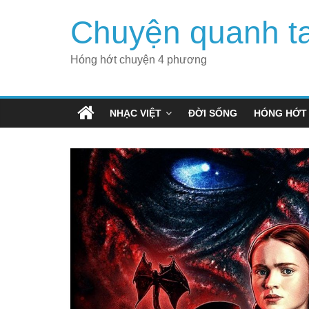
Skip
Chuyện quanh t
to
content
Hóng hớt chuyện 4 phương
NHẠC VIỆT
ĐỜI SỐNG
HÓNG HỚT