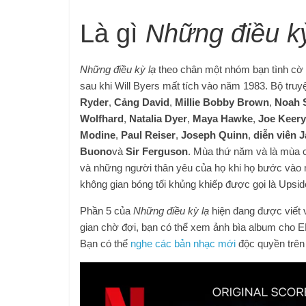
Là gì
Những điều k
Những điều kỳ lạ
theo chân một nhóm bạn tình cờ l
sau khi Will Byers mất tích vào năm 1983. Bộ truy
Ryder
,
Cảng David
,
Millie Bobby Brown
,
Noah 
Wolfhard
,
Natalia Dyer
,
Maya Hawke
,
Joe Keery
Modine
,
Paul Reiser
,
Joseph Quinn
,
diễn viên 
Buono
và
Sir Ferguson
. Mùa thứ năm và là mùa 
và những người thân yêu của họ khi họ bước vào m
không gian bóng tối khủng khiếp được gọi là Upsi
Phần 5 của
Những điều kỳ lạ
hiện đang được viết
gian chờ đợi, bạn có thể xem ảnh bìa album cho 
Bạn có thể
nghe các bản nhạc mới
độc quyền trên