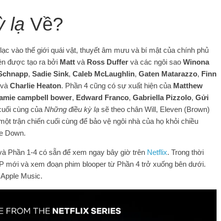
ỳ lạ
Về?
ạc vào thế giới quái vật, thuyết âm mưu và bí mật của chính phủ
ện được tạo ra bởi
Matt
và
Ross Duffer
và các ngôi sao
Winona
Schnapp
,
Sadie Sink
,
Caleb McLaughlin
,
Gaten Matarazzo
,
Finn
và
Charlie Heaton
. Phần 4 cũng có sự xuất hiện của
Matthew
Jamie campbell bower
,
Edward Franco
,
Gabriella Pizzolo
,
Gửi
cuối cùng của
Những điều kỳ lạ
sẽ theo chân Will, Eleven (Brown)
ột trận chiến cuối cùng để bảo vệ ngôi nhà của họ khỏi chiều
de Down.
 và Phần 1-4 có sẵn để xem ngay bây giờ trên
Netflix
. Trong thời
EP mới và xem đoạn phim blooper từ Phần 4 trở xuống bên dưới.
 Apple Music.