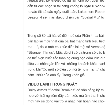
Những điều kỳ lạ
Điều đó đã làm cho bộ truyện trở
dẫn từ các nhạc sĩ tài năng khổng lồ
Kyle Dixon
v
ra vào tất cả các ngày cuối tuần, Lakeshore Recor
Season 4 sẽ nhận được phiên bản “Spatial Mix” từ
Trong số 80 bài hát về điểm số của Phần 4, ba bài 
bản lặp lại mới nhất của bài hát mang tính biểu t
ma …”, đó là một ca khúc diễn lại một số Vecna ​​độ
“Stranger Things”. Mặc dù chỉ có ba trong số các
đã thể hiện xuất sắc toàn bộ cung bậc cảm xúc đượ
điệu vui nhộn gắn liền với những khoảnh khắc hạnh 
trong khi “Có một số điều còn tồi tệ hơn ma …” ch
năm 1980 của anh ấy. Trong khán giả.
VIDEO LẠNH TRONG NGÀY
Dolby Atmos “Spatial Remixes” có sẵn bằng kỹ thu
hợp với trải nghiệm đầy cảm xúc mà âm thanh chu
mới này sẽ đóng vai trò là nhạc nền hoàn hảo cho 