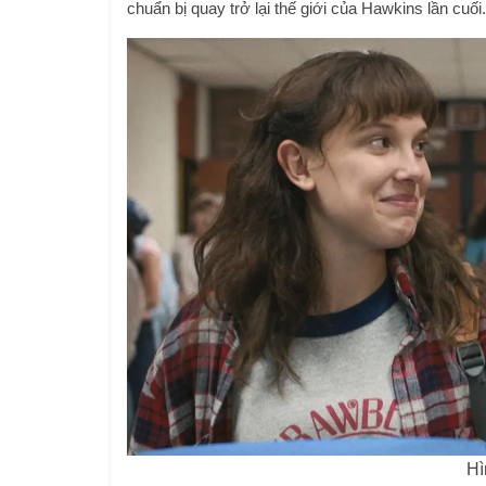
chuẩn bị quay trở lại thế giới của Hawkins lần cuối.
Hì