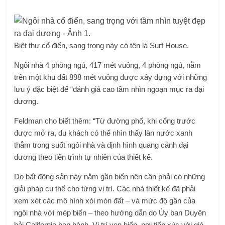
Biệt thự cổ điển, sang trọng này có tên là Surf House.
Ngôi nhà 4 phòng ngủ, 417 mét vuông, 4 phòng ngủ, nằm
trên một khu đất 898 mét vuông được xây dựng với những
lưu ý đặc biệt để “đánh giá cao tầm nhìn ngoạn mục ra đại
dương.
Feldman cho biết thêm: “Từ đường phố, khi cổng trước
được mở ra, du khách có thể nhìn thấy làn nước xanh
thẳm trong suốt ngôi nhà và định hình quang cảnh đại
dương theo tiến trình tự nhiên của thiết kế.
Do bất động sản này nằm gần biển nên cần phải có những
giải pháp cụ thể cho từng vị trí. Các nhà thiết kế đã phải
xem xét các mô hình xói mòn đất – và mức độ gần của
ngôi nhà với mép biển – theo hướng dẫn do Ủy ban Duyên
hải California ban hành. Vị trí ven biển, nơi tiếp xúc với gió