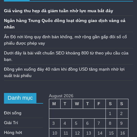
Giá vàng thu hẹp đà giảm tuần nhờ lực mua bắt đáy
Ngân hàng Trung Quốc đồng loạt dừng giao dịch vàng cá
nhân
Ấn Độ nới lỏng quy định bán khống, mở rộng gần gấp đôi số cổ
phiếu được phép vay
Dưới đây là bài viết chuẩn SEO khoảng 800 từ theo yêu cầu của
bạn.
Đồng yên xuống đáy 40 năm khi đồng USD tăng mạnh nhờ lợi
suất trái phiếu
August 2026
Danh mục
M
T
W
T
F
S
S
Đời sống
1
2
Giải Trí
3
4
5
6
7
8
9
Hóng hớt
10
11
12
13
14
15
16