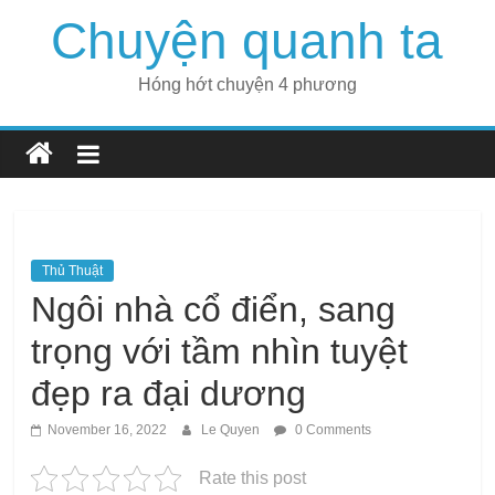
Skip
Chuyện quanh ta
to
content
Hóng hớt chuyện 4 phương
Thủ Thuật
Ngôi nhà cổ điển, sang
trọng với tầm nhìn tuyệt
đẹp ra đại dương
November 16, 2022
Le Quyen
0 Comments
Rate this post