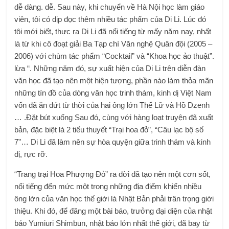
dễ dàng. dễ. Sau này, khi chuyển về Hà Nội học làm giáo
viên, tôi có dịp đọc thêm nhiều tác phẩm của Di Li. Lúc đó
tôi mới biết, thực ra Di Li đã nổi tiếng từ mấy năm nay, nhất
là từ khi cô đoạt giải Ba Tạp chí Văn nghệ Quân đội (2005 –
2006) với chùm tác phẩm “Cocktail” và “Khoa học ảo thuật”.
lừa “. Những năm đó, sự xuất hiện của Di Li trên diễn đàn
văn học đã tạo nên một hiện tượng, phần nào làm thỏa mãn
những tín đồ của dòng văn học trinh thám, kinh dị Việt Nam
vốn đã ăn đứt từ thời của hai ông lớn Thế Lữ và Hồ Dzenh
… .Đặt bút xuống Sau đó, cùng với hàng loạt truyện đã xuất
bản, đặc biệt là 2 tiểu thuyết “Trại hoa đỏ”, “Câu lạc bộ số
7”… Di Li đã làm nên sự hòa quyện giữa trinh thám và kinh
dị, rực rỡ.
“Trang trại Hoa Phượng Đỏ” ra đời đã tạo nên một cơn sốt,
nổi tiếng đến mức một trong những địa điểm khiến nhiều
ông lớn của văn học thế giới là Nhật Bản phải trân trọng giới
thiệu. Khi đó, để đăng một bài báo, trưởng đại diện của nhật
báo Yumiuri Shimbun, nhật báo lớn nhất thế giới, đã bay từ