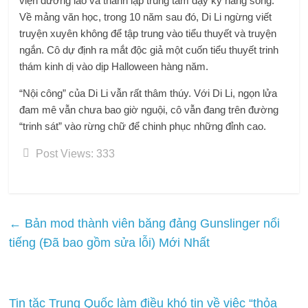
viện dưỡng lão và thành lập trung tâm dạy kỹ năng sống.
Về mảng văn học, trong 10 năm sau đó, Di Li ngừng viết
truyện xuyên không để tập trung vào tiểu thuyết và truyện
ngắn. Cô dự định ra mắt độc giả một cuốn tiểu thuyết trinh
thám kinh dị vào dịp Halloween hàng năm.
“Nội công” của Di Li vẫn rất thâm thúy. Với Di Li, ngọn lửa
đam mê vẫn chưa bao giờ nguội, cô vẫn đang trên đường
“trinh sát” vào rừng chữ để chinh phục những đỉnh cao.
Post Views:
333
←
Bản mod thành viên băng đảng Gunslinger nổi
tiếng (Đã bao gồm sửa lỗi) Mới Nhất
Tin tặc Trung Quốc làm điều khó tin về việc “thỏa