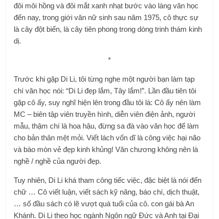
đôi môi hồng và đôi mắt xanh nhạt bước vào làng văn học
đến nay, trong giới văn nữ sinh sau năm 1975, cô thực sự
là cây đột biến, là cây tiên phong trong dòng trinh thám kinh
dị.
*
Trước khi gặp Di Li, tôi từng nghe một người bạn làm tạp
chí văn học nói: “Di Li đẹp lắm, Tây lắm!”. Lần đầu tiên tôi
gặp cô ấy, suy nghĩ hiện lên trong đầu tôi là: Cô ấy nên làm
MC – biên tập viên truyền hình, diễn viên điện ảnh, người
mẫu, thậm chí là hoa hậu, đừng sa đà vào văn học để làm
cho bản thân mệt mỏi. Viết lách vốn dĩ là công việc hại não
và bào mòn vẻ đẹp kinh khủng! Văn chương không nên là
nghề / nghề của người đẹp.
Tuy nhiên, Di Li khá tham công tiếc việc, đặc biệt là nói đến
chữ … Cô viết luận, viết sách kỹ năng, báo chí, dịch thuật,
… số đầu sách có lẽ vượt quá tuổi của cô. con gái bà An
Khánh. Di Li theo học ngành Ngôn ngữ Đức và Anh tại Đại