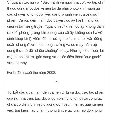
Vì quá ấn tượng với “Bức tranh và ngôi nhà cổ”, và tạp chí
thuộc cùng một đơn vị nên tôi đã phải photo khi muốn gửi
câu chuyện cho người yêu đang là sinh viên trường sư
phạm. Và rồi, đêm nằm đọc truyện, cô ấy hành hạ tôi đủ
điều vì tôi mang truyện “quái chiêu” khiến cô ấy không dám
ra khỏi phòng (trong khi phòng của cô ấy không có nhà vệ
sinh khép kín!). Đêm đó, tôi dùng mọi “chiêu trò” vận động
quần chúng được học trong trường và có mấy năm áp
dụng thực tế để “chiều chuộng” cô ấy. Nhưng tôi chỉ còn lại
một mình khi trời gần sáng và chiếc điện thoại “cục gạch”
vừa tắt máy.
Đó là đêm cuối thu năm 2008.
*
Tôi bắt đầu quan tâm đến cái tên Di Li và đọc các tác phẩm
của nữ nhà văn. Lúc đó, ở đồn biên phòng nơi tôi công tác
chưa có điện, tín hiệu di động còn yếu, Internet quá xa nên
việc tìm kiếm tác phẩm, thông tin về tác giả nào đó không