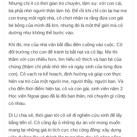
Nhưng chị ít có thời gian trò chuyện, tâm sự. với con cái,
bà phải nhờ người thân làm hộ. Để rồi khi chỉ còn lại hai mẹ
con trong một ngôi nhà, cô chợt nhận ra rằng đứa con gái
bé bỏng của mình đã lớn, nhưng đó là một thế giới mà cô
dường như không thể bước vào.
Khi đó, mẹ của nhà văn bắt đầu điên cuồng vào cuộc. Cô
đổi trường cho con để tránh bị bắt nạt và cô lập. Mẹ thì
thầm với con nhiều hơn, tìm hiểu sở thích và bạn bè của
chúng (thậm chí phải nhớ tên và ngày sinh của từng đứa
con). Cô vạch ra kế hoạch, định hướng và giúp con thực
hiện vai trò của một người mẹ, người thầy, người bạn. Và
cho đến thời điểm hiện tại, cô và con gái, sinh viên năm 2
Học viện Ngoại giao đã là đôi bạn thân, nói chuyện gì cũng
có nhau.
Di Li chia sẻ, thời gian tới cô sẽ đi nghiên cứu sinh để lấy
bằng tiến sĩ. Cô cũng ấp ủ những dự án với mong muốn
mang lại những giá trị tích cực cho cộng đồng: xây dựng