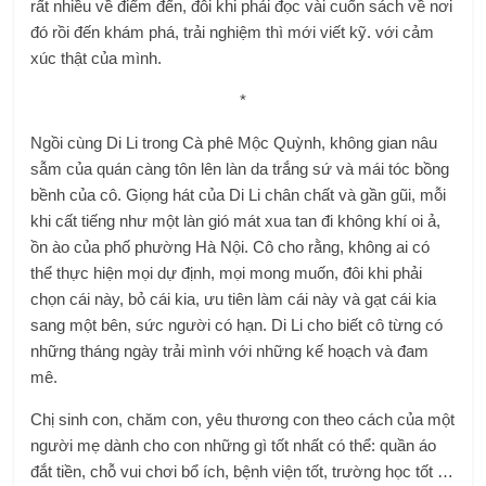
rất nhiều về điểm đến, đôi khi phải đọc vài cuốn sách về nơi
đó rồi đến khám phá, trải nghiệm thì mới viết kỹ. với cảm
xúc thật của mình.
*
Ngồi cùng Di Li trong Cà phê Mộc Quỳnh, không gian nâu
sẫm của quán càng tôn lên làn da trắng sứ và mái tóc bồng
bềnh của cô. Giọng hát của Di Li chân chất và gần gũi, mỗi
khi cất tiếng như một làn gió mát xua tan đi không khí oi ả,
ồn ào của phố phường Hà Nội. Cô cho rằng, không ai có
thể thực hiện mọi dự định, mọi mong muốn, đôi khi phải
chọn cái này, bỏ cái kia, ưu tiên làm cái này và gạt cái kia
sang một bên, sức người có hạn. Di Li cho biết cô từng có
những tháng ngày trải mình với những kế hoạch và đam
mê.
Chị sinh con, chăm con, yêu thương con theo cách của một
người mẹ dành cho con những gì tốt nhất có thể: quần áo
đắt tiền, chỗ vui chơi bổ ích, bệnh viện tốt, trường học tốt …