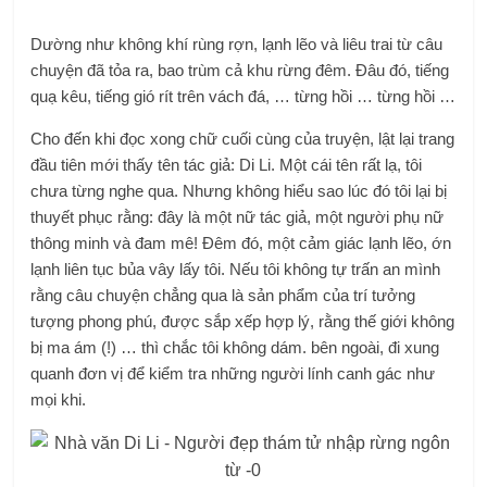
Dường như không khí rùng rợn, lạnh lẽo và liêu trai từ câu
chuyện đã tỏa ra, bao trùm cả khu rừng đêm. Đâu đó, tiếng
quạ kêu, tiếng gió rít trên vách đá, … từng hồi … từng hồi …
Cho đến khi đọc xong chữ cuối cùng của truyện, lật lại trang
đầu tiên mới thấy tên tác giả: Di Li. Một cái tên rất lạ, tôi
chưa từng nghe qua. Nhưng không hiểu sao lúc đó tôi lại bị
thuyết phục rằng: đây là một nữ tác giả, một người phụ nữ
thông minh và đam mê! Đêm đó, một cảm giác lạnh lẽo, ớn
lạnh liên tục bủa vây lấy tôi. Nếu tôi không tự trấn an mình
rằng câu chuyện chẳng qua là sản phẩm của trí tưởng
tượng phong phú, được sắp xếp hợp lý, rằng thế giới không
bị ma ám (!) … thì chắc tôi không dám. bên ngoài, đi xung
quanh đơn vị để kiểm tra những người lính canh gác như
mọi khi.