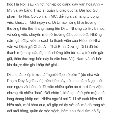
học Hà Nội, sau khi tốt nghiệp cô giảng dạy văn hóa Anh –
Mỹ và lấy bằng Thạc sĩ quản lý giáo dục tại Đại học Sư
phạm Hà Nội. Cô còn làm MC, diễn giả và hàng tỷ công
việc khác, … Một ngày nọ, Di Li hào hứng khai trương
thương hiệu thời trang mang tên Di Li. Nhưng có lẽ văn học
và công việc chuyên môn ở trường đã cuốn cô đi. Những
năm gần đây, với tư cách là thành viên của Hiệp hội Nhà
văn và Dịch giả Châu Á – Thái Bình Dương, Di Li đã trở
thành một nhịp cầu đẹp nối những bến bờ xa lạ trở nên gần
gũi, thân thương: bên này là văn học. Việt Nam và bờ bên
kia được độc giả khắp thế giới …
Di Li chắc kiếp trước là “người đẹp có bờm” (do nhà văn
Phạm Duy Nghĩa viết) nên kiếp này cô sinh năm Ngọ, tuổi
con ngựa và luôn có để mặc nhiều quần áo ở nơi làm việc,
nhưng rất nhiều “hoa”. Đôi chân “, không thể ở yên một chỗ,
lang thang khắp nơi. Nhiều người nói Di Li sẽ xuất hiện rồi
biến mất, mới hôm qua, tôi gặp cô ấy với đôi má đỏ rạng rỡ,
đôi môi hồng, quần áo xộc xệch, hôm sau tôi đi tìm cô ấy