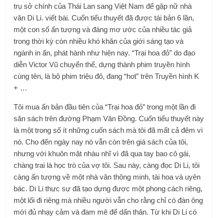
trụ sở chính của Thái Lan sang Việt Nam để gặp nữ nhà
văn Di Li. viết bài. Cuốn tiểu thuyết đã được tái bản 6 lần,
một con số ấn tượng và đáng mơ ước của nhiều tác giả
trong thời kỳ còn nhiều khó khăn của giới sáng tạo và
ngành in ấn, phát hành như hiện nay. “Trại hoa đỏ” do đạo
diễn Victor Vũ chuyển thể, dựng thành phim truyền hình
cùng tên, là bộ phim triệu đô, đang “hot” trên Truyền hình K
+ …
Tôi mua ấn bản đầu tiên của “Trại hoa đỏ” trong một lần đi
săn sách trên đường Phạm Văn Đồng. Cuốn tiểu thuyết này
là một trong số ít những cuốn sách mà tôi đã mất cả đêm vì
nó. Cho đến ngày nay nó vẫn còn trên giá sách của tôi,
nhưng với khuôn mặt nhàu nhĩ vì đã qua tay bao cô gái,
chàng trai là học trò của vợ tôi. Sau này, càng đọc Di Li, tôi
càng ấn tượng về một nhà văn thông minh, tài hoa và uyên
bác. Di Li thực sự đã tạo dựng được một phong cách riêng,
một lối đi riêng mà nhiều người vẫn cho rằng chỉ có đàn ông
mới đủ nhạy cảm và đam mê để dấn thân. Từ khi Di Li có