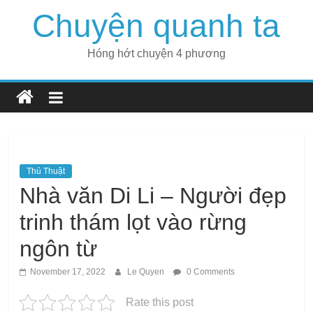
Skip
Chuyện quanh ta
to
content
Hóng hớt chuyện 4 phương
Thủ Thuật
Nhà văn Di Li – Người đẹp
trinh thám lọt vào rừng
ngôn từ
November 17, 2022
Le Quyen
0 Comments
Rate this post