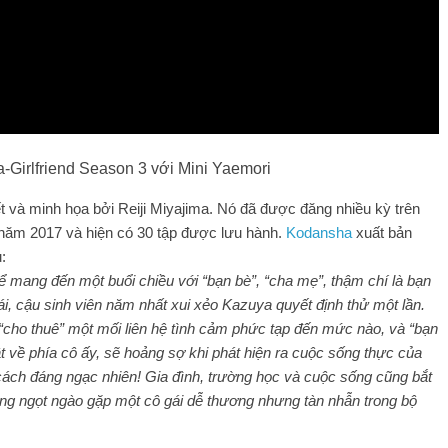
-a-Girlfriend Season 3 với Mini Yaemori
t và minh họa bởi Reiji Miyajima. Nó đã được đăng nhiều kỳ trên
năm 2017 và hiện có 30 tập được lưu hành.
Kodansha
xuất bản
:
ể mang đến một buổi chiều với “bạn bè”, “cha mẹ”, thậm chí là bạn
ái, cậu sinh viên năm nhất xui xẻo Kazuya quyết định thử một lần.
“cho thuê” một mối liên hệ tình cảm phức tạp đến mức nào, và “bạn
t về phía cô ấy, sẽ hoảng sợ khi phát hiện ra cuộc sống thực của
ách đáng ngạc nhiên! Gia đình, trường học và cuộc sống cũng bắt
ưng ngọt ngào gặp một cô gái dễ thương nhưng tàn nhẫn trong bộ