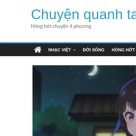
Skip
Chuyện quanh t
to
content
Hóng hớt chuyện 4 phương
NHẠC VIỆT
ĐỜI SỐNG
HÓNG HỚT