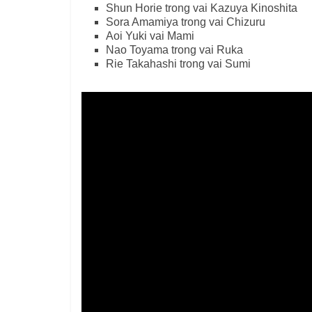
Shun Horie trong vai Kazuya Kinoshita
Sora Amamiya trong vai Chizuru
Aoi Yuki vai Mami
Nao Toyama trong vai Ruka
Rie Takahashi trong vai Sumi