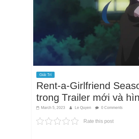
Giải Trí
Rent-a-Girlfriend Seaso
trong Trailer mới và h
March 5, 2023
Le Quyen
0 Comments
Rate this post