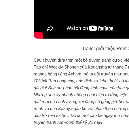
Trailer giới thiệu Rent
Câu chuyện dựa trên một bộ truyện tranh được viế
Tạp chí Weekly Shonen của Kodansha từ tháng 7 
manga bằng tiếng Anh và mô tả cốt truyện như sau
Ở Nhật Bản ngày nay, các dịch vụ “cho thuê” có th
gái giả! Sau sự phản bội đáng kinh ngạc của bạn g
Nhưng anh ấy nhanh chóng phát hiện ra rằng việc 
gái” mới của anh ấy, người đang cố gắng giữ bí mậ
mình và của Kazuya gắn bó với nhau theo những c
đầu trở nên tồi tệ… Đó là một cậu bé ngây thơ nh
truyện tranh rom-com thế kỷ 21 này!