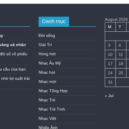
August 2026
Danh mục
M
T
áy
Đời sống
vàng cá nhân
Giải Trí
3
4
đôi số cổ phiếu
Hóng hớt
10
11
Nhạc Âu Mỹ
17
18
u cầu của bạn.
Nhạc hot
24
25
hờ lợi suất trái
Nhạc mới
31
Nhạc Tổng Hợp
« Jul
Nhạc Trẻ
Nhạc Trữ Tình
Nhạc Việt
Nhiếp Ảnh