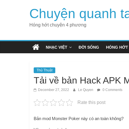
Skip
Chuyện quanh t
to
content
Hóng hớt chuyện 4 phương
NHẠC VIỆT
ĐỜI SỐNG
HÓNG HỚT
Thủ Thuật
Tải về bản Hack APK 
December 27, 2022
Le Quyen
0 Comments
Rate this post
Bản mod Monster Poker này có an toàn không?