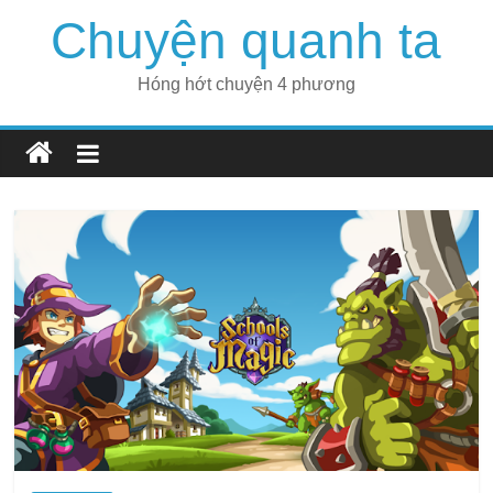
Skip
Chuyện quanh ta
to
content
Hóng hớt chuyện 4 phương