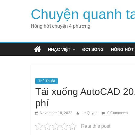
Skip
Chuyện quanh t
to
content
Hóng hớt chuyện 4 phương
NHẠC VIỆT
ĐỜI SỐNG
HÓNG HỚT
Thủ Thuật
Tải xuống AutoCAD 201
phí
November 18, 2022
Le Quyen
0 Comments
Rate this post