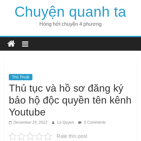
Skip
Chuyện quanh ta
to
content
Hóng hớt chuyện 4 phương
Thủ Thuật
Thủ tục và hồ sơ đăng ký
bảo hộ độc quyền tên kênh
Youtube
December 24, 2022
Le Quyen
0 Comments
Rate this post