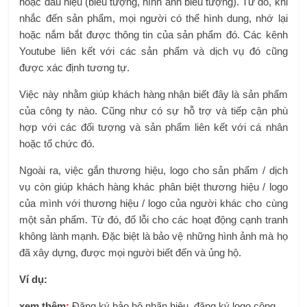
hoặc dấu hiệu (biểu tượng, hình ảnh biểu tượng). Từ đó, khi
nhắc đến sản phẩm, mọi người có thể hình dung, nhớ lại
hoặc nắm bắt được thông tin của sản phẩm đó. Các kênh
Youtube liên kết với các sản phẩm và dịch vụ đó cũng
được xác định tương tự.
Việc này nhằm giúp khách hàng nhận biết đây là sản phẩm
của công ty nào. Cũng như có sự hỗ trợ và tiếp cận phù
hợp với các đối tượng và sản phẩm liên kết với cá nhân
hoặc tổ chức đó.
Ngoài ra, việc gắn thương hiệu, logo cho sản phẩm / dịch
vụ còn giúp khách hàng khác phân biệt thương hiệu / logo
của mình với thương hiệu / logo của người khác cho cùng
một sản phẩm. Từ đó, đổ lỗi cho các hoạt động cạnh tranh
không lành mạnh. Đặc biệt là bảo vệ những hình ảnh mà họ
đã xây dựng, được mọi người biết đến và ủng hộ.
Ví dụ:
xem thêm
:
Đăng ký bảo hộ nhãn hiệu, đăng ký logo công