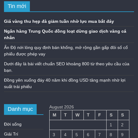
Tin mới
Giá vàng thu hẹp đà giảm tuần nhờ lực mua bắt đáy
Ngân hàng Trung Quốc đồng loạt dừng giao dịch vàng cá
nhân
Ấn Độ nới lỏng quy định bán khống, mở rộng gần gấp đôi số cổ
phiếu được phép vay
Dưới đây là bài viết chuẩn SEO khoảng 800 từ theo yêu cầu của
bạn.
Đồng yên xuống đáy 40 năm khi đồng USD tăng mạnh nhờ lợi
suất trái phiếu
August 2026
Danh mục
M
T
W
T
F
S
S
Đời sống
1
2
Giải Trí
3
4
5
6
7
8
9