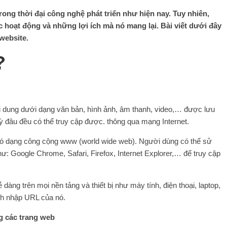
rong thời đại công nghệ phát triển như hiện nay. Tuy nhiên,
ức hoạt động và những lợi ích mà nó mang lại. Bài viết dưới đây
website.
?
i dung dưới dạng văn bản, hình ảnh, âm thanh, video,… được lưu
kỳ đâu đều có thể truy cập được. thông qua mạng Internet.
 có dạng công cộng www (world wide web). Người dùng có thể sử
: Google Chrome, Safari, Firefox, Internet Explorer,… để truy cập
dàng trên mọi nền tảng và thiết bị như máy tính, điện thoại, laptop,
ch nhập URL của nó.
g các trang web