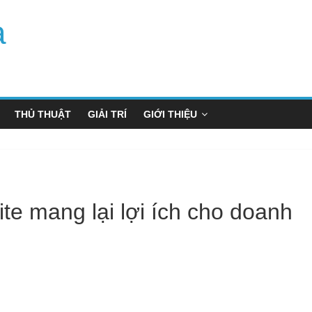
a
THỦ THUẬT
GIẢI TRÍ
GIỚI THIỆU
te mang lại lợi ích cho doanh