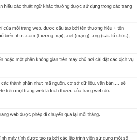
n hiểu các thuật ngữ khác thường được sử dụng trong các trang
hỉ của mỗi trang web, được cấu tạo bởi tên thương hiệu + tên
ổ biến như: .com (thương mại); .net (mạng); .org (các tổ chức);
yến hoặc một phần không gian trên máy chủ nơi cài đặt các dịch vụ
, các thành phần như: mã nguồn, cơ sở dữ liệu, văn bản,… sẽ
te trên một trang web là kích thước của trang web đó.
trang web được phép di chuyển qua lại mỗi tháng.
nh máy tính được tạo ra bởi các lập trình viên sử dụng một số