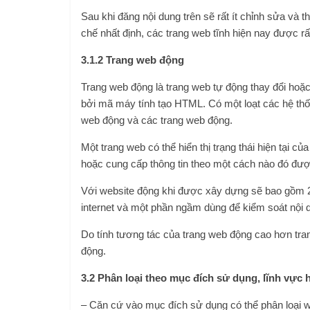
Sau khi đăng nội dung trên sẽ rất ít chỉnh sửa v
chế nhất định, các trang web tĩnh hiện nay được rấ
3.1.2 Trang web động
Trang web động là trang web tự động thay đổi hoặ
bởi mã máy tính tạo HTML. Có một loạt các hệ t
web động và các trang web động.
Một trang web có thể hiển thị trạng thái hiện tại củ
hoặc cung cấp thông tin theo một cách nào đó đư
Với website động khi được xây dựng sẽ bao gồm 2 p
internet và một phần ngầm dùng để kiểm soát nội 
Do tính tương tác của trang web động cao hơn tra
động.
3.2 Phân loại theo mục đích sử dụng, lĩnh vực 
– Căn cứ vào mục đích sử dụng có thể phân loại w