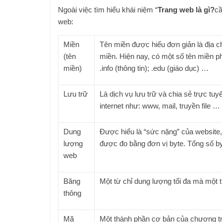
Ngoài việc tìm hiểu khái niệm “
Trang web là gì?
cầ
web:
Miền
Tên miền được hiểu đơn giản là địa c
(tên
miền. Hiện nay, có một số tên miền ph
miền)
.info (thông tin); .edu (giáo dục) …
Lưu trữ
Là dịch vụ lưu trữ và chia sẻ trực tu
internet như: www, mail, truyền file …
Dung
Được hiểu là “sức nặng” của website
lượng
được đo bằng đơn vị byte. Tổng số by
web
Băng
Một từ chỉ dung lượng tối đa mà một 
thông
Mã
Một thành phần cơ bản của chương trì