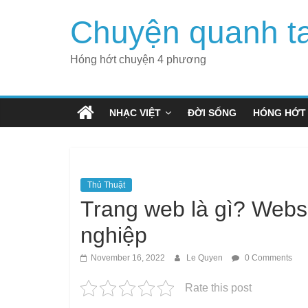
Skip
Chuyện quanh t
to
content
Hóng hớt chuyện 4 phương
NHẠC VIỆT
ĐỜI SỐNG
HÓNG HỚT
Thủ Thuật
Trang web là gì? Websi
nghiệp
November 16, 2022
Le Quyen
0 Comments
Rate this post