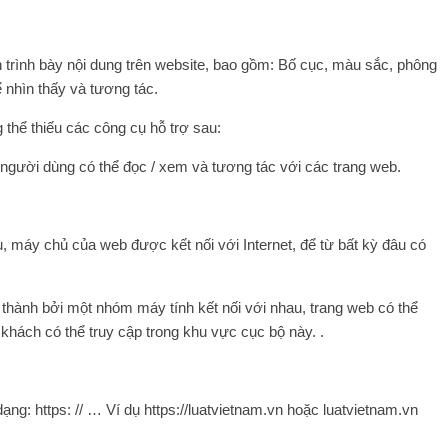
 trình bày nội dung trên website, bao gồm: Bố cục, màu sắc, phông
 nhìn thấy và tương tác.
 thể thiếu các công cụ hỗ trợ sau:
người dùng có thể đọc / xem và tương tác với các trang web.
u, máy chủ của web được kết nối với Internet, để từ bất kỳ đâu có
hành bởi một nhóm máy tính kết nối với nhau, trang web có thể
hách có thể truy cập trong khu vực cục bộ này. .
ạng: https: // … Ví dụ https://luatvietnam.vn hoặc luatvietnam.vn