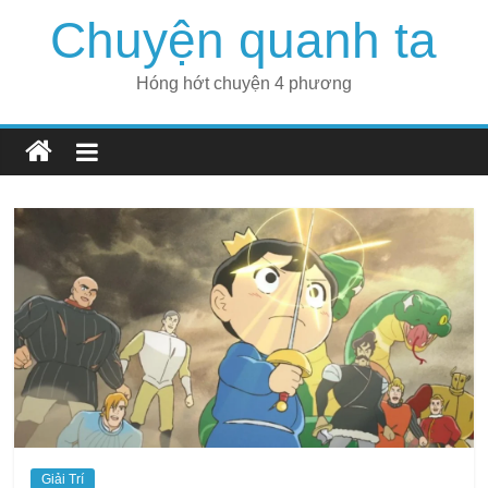
Skip
Chuyện quanh ta
to
content
Hóng hớt chuyện 4 phương
Giải Trí