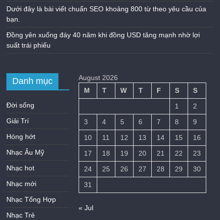
Dưới đây là bài viết chuẩn SEO khoảng 800 từ theo yêu cầu của
bạn.
Đồng yên xuống đáy 40 năm khi đồng USD tăng mạnh nhờ lợi
suất trái phiếu
August 2026
Danh mục
M
T
W
T
F
S
S
Đời sống
1
2
Giải Trí
3
4
5
6
7
8
9
Hóng hớt
10
11
12
13
14
15
16
Nhạc Âu Mỹ
17
18
19
20
21
22
23
Nhạc hot
24
25
26
27
28
29
30
Nhạc mới
31
Nhạc Tổng Hợp
« Jul
Nhạc Trẻ