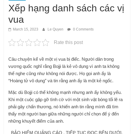
Xếp hạng danh sách các vị
vua
March 15, 2023
Le Quyen
0 Comments
Rate this post
Câu chuyện kể về một vị vua bị điếc. Người dân trong
vương quốc nghĩ rằng Bojji là kẻ vô dụng vì anh ta không
thể nghe cũng như không nói được. Họ gọi anh ấy là
“Hoàng tử vô dụng” và tin rằng anh ấy là một kẻ ngốc.
Mặc dù Bojji có thể không mạnh nhưng anh ấy không yếu.
Khi một cuộc gặp gỡ tình cờ với một sinh vật bóng tối lẽ ra
phải gây chấn thương, nó khiến anh tin rằng mình đã tìm
thấy một người bạn giữa những người chỉ chọn để ý đến
những khuyết điểm của anh.
BẢO HIỂM QUẢNG CÁO . TIẾP TỤC ĐỌC BÊN DƯỚI.