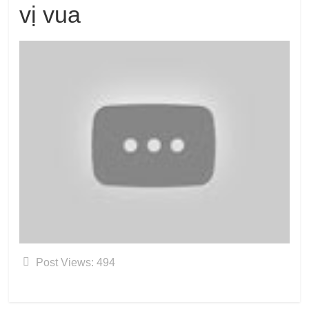
vị vua
Post Views:
494