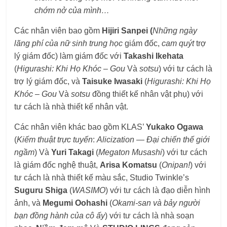
chớm nở của mình…
Các nhân viên bao gồm
Hijiri Sanpei (
Những ngày
lãng phí của nữ sinh trung học
giám đốc,
cam quýt
trợ
lý giám đốc) làm giám đốc với
Takashi Ikehata
(
Higurashi: Khi Họ Khóc – Gou
Và
sotsu
) với tư cách là
trợ lý giám đốc, và
Taisuke Iwasaki
(
Higurashi: Khi Họ
Khóc – Gou
Và
sotsu
đồng thiết kế nhân vật phụ) với
tư cách là nhà thiết kế nhân vật.
Các nhân viên khác bao gồm KLAS’
Yukako Ogawa
(
Kiếm thuật trực tuyến
:
Alicization —
Đại chiến thế giới
ngầm
) Và
Yuri Takagi
(
Megaton Musashi
) với tư cách
là giám đốc nghệ thuật,
Arisa Komatsu
(
Onipan!
) với
tư cách là nhà thiết kế màu sắc, Studio Twinkle’s
Suguru Shiga
(
WASIMO
) với tư cách là đạo diễn hình
ảnh, và
Megumi Oohashi
(
Okami-san và bảy người
bạn đồng hành của cô ấy
) với tư cách là nhà soạn