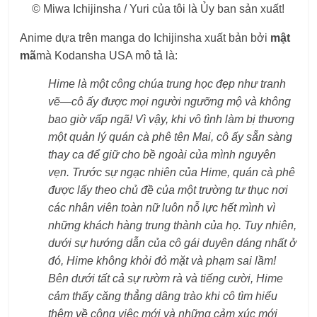
© Miwa Ichijinsha / Yuri của tôi là Ủy ban sản xuất!
Anime dựa trên manga do Ichijinsha xuất bản bởi
mật
mã
mà Kodansha USA mô tả là:
Hime là một công chúa trung học đẹp như tranh
vẽ—cô ấy được mọi người ngưỡng mộ và không
bao giờ vấp ngã! Vì vậy, khi vô tình làm bị thương
một quản lý quán cà phê tên Mai, cô ấy sẵn sàng
thay ca để giữ cho bề ngoài của mình nguyên
vẹn. Trước sự ngạc nhiên của Hime, quán cà phê
được lấy theo chủ đề của một trường tư thục nơi
các nhân viên toàn nữ luôn nỗ lực hết mình vì
những khách hàng trung thành của họ. Tuy nhiên,
dưới sự hướng dẫn của cô gái duyên dáng nhất ở
đó, Hime không khỏi đỏ mặt và phạm sai lầm!
Bên dưới tất cả sự rườm rà và tiếng cười, Hime
cảm thấy căng thẳng dâng trào khi cô tìm hiểu
thêm về công việc mới và những cảm xúc mới