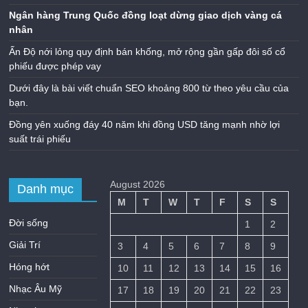
Ngân hàng Trung Quốc đồng loạt dừng giao dịch vàng cá
nhân
Ấn Độ nới lỏng quy định bán khống, mở rộng gần gấp đôi số cổ
phiếu được phép vay
Dưới đây là bài viết chuẩn SEO khoảng 800 từ theo yêu cầu của
bạn.
Đồng yên xuống đáy 40 năm khi đồng USD tăng mạnh nhờ lợi
suất trái phiếu
August 2026
Danh mục
M
T
W
T
F
S
S
Đời sống
1
2
Giải Trí
3
4
5
6
7
8
9
Hóng hớt
10
11
12
13
14
15
16
Nhạc Âu Mỹ
17
18
19
20
21
22
23