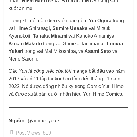
nhạc.
Niềm đam mê
Và
STUDIO LINGS
đang sản
xuất anime.
Trong khi đó, dàn diễn viên bao gồm
Yui Ogura
trong
vai Hime Shirasagi,
Sumire Uesaka
vai Mitsuki
Ayanokoji,
Tanaka Minami
vai Kanoko Amamiya,
Koichi Makoto
trong vai Sumika Tachibana,
Tamura
Yukari
trong vai Mai Mikoshiba, và
Asami Seto
vai
Nene Saionji.
Các
Yuri là công việc của tôi!
manga bắt đầu vào năm
2017 và có 11 tập tankoubon tính đến tháng 11 năm
2022. Nó được đăng nhiều kỳ trong Comic Yuri Hime
và được xuất bản dưới nhãn hiệu Yuri Hime Comics.
Nguồn:
@anime_years
Post Views:
619