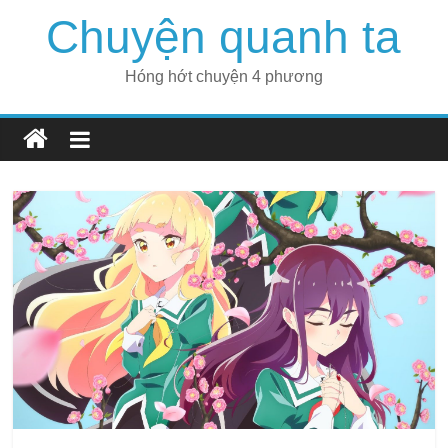
Skip
Chuyện quanh ta
to
content
Hóng hớt chuyện 4 phương