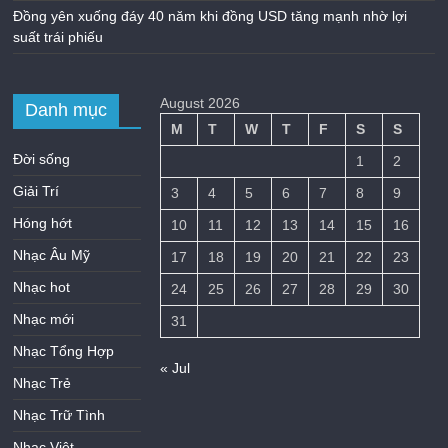
Đồng yên xuống đáy 40 năm khi đồng USD tăng mạnh nhờ lợi
suất trái phiếu
August 2026
Danh mục
M
T
W
T
F
S
S
Đời sống
1
2
Giải Trí
3
4
5
6
7
8
9
Hóng hớt
10
11
12
13
14
15
16
Nhạc Âu Mỹ
17
18
19
20
21
22
23
Nhạc hot
24
25
26
27
28
29
30
Nhạc mới
31
Nhạc Tổng Hợp
« Jul
Nhạc Trẻ
Nhạc Trữ Tình
Nhạc Việt