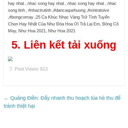
hay nhat , nhac song hay nhat , nhac song hay nhat , nhac
song tinh , #nhactrutinh ,#dancaquehuong ,#xintratoive
,#bongcomay ,25 Ca Khúc Nhạc Vàng Trữ Tình Tuyển
Chọn Hay Nhất Của Như Đóa Hoa Ơi Trả Lại Em, Bông Cỏ
May, Như Hoa 2021, Như Hoa 2021
5.
Liên kết tải xuống
Post Views:
913
←
Quảng Điền: Đẩy nhanh thu hoạch lúa hè thu để
tránh thiệt hại