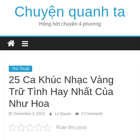
Skip
Chuyện quanh ta
to
content
Hóng hớt chuyện 4 phương
Thủ Thuật
25 Ca Khúc Nhạc Vàng
Trữ Tình Hay Nhất Của
Như Hoa
December 4, 2022
Le Quyen
0 Comments
Rate this post