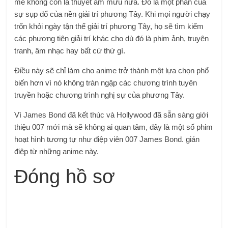
mẽ không còn là thuyết âm mưu nữa. Đó là một phần của
sự sụp đổ của nền giải trí phương Tây. Khi mọi người chạy
trốn khỏi ngày tận thế giải trí phương Tây, họ sẽ tìm kiếm
các phương tiện giải trí khác cho dù đó là phim ảnh, truyện
tranh, âm nhạc hay bất cứ thứ gì.
Điều này sẽ chỉ làm cho anime trở thành một lựa chọn phổ
biến hơn vì nó không tràn ngập các chương trình tuyên
truyền hoặc chương trình nghị sự của phương Tây.
Vì James Bond đã kết thúc và Hollywood đã sẵn sàng giới
thiệu 007 mới mà sẽ không ai quan tâm, đây là một số phim
hoạt hình tương tự như điệp viên 007 James Bond. gián
điệp từ những anime này.
Đóng hồ sơ