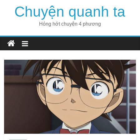
Skip
Chuyện quanh ta
to
content
Hóng hớt chuyện 4 phương