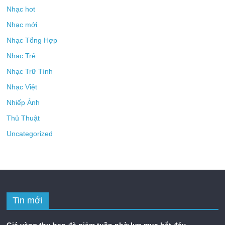
Nhạc hot
Nhạc mới
Nhạc Tổng Hợp
Nhạc Trẻ
Nhạc Trữ Tình
Nhạc Việt
Nhiếp Ảnh
Thủ Thuật
Uncategorized
Tin mới
Giá vàng thu hẹp đà giảm tuần nhờ lực mua bắt đáy