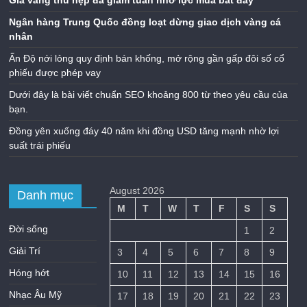
Ngân hàng Trung Quốc đồng loạt dừng giao dịch vàng cá
nhân
Ấn Độ nới lỏng quy định bán khống, mở rộng gần gấp đôi số cổ
phiếu được phép vay
Dưới đây là bài viết chuẩn SEO khoảng 800 từ theo yêu cầu của
bạn.
Đồng yên xuống đáy 40 năm khi đồng USD tăng mạnh nhờ lợi
suất trái phiếu
August 2026
Danh mục
M
T
W
T
F
S
S
Đời sống
1
2
Giải Trí
3
4
5
6
7
8
9
Hóng hớt
10
11
12
13
14
15
16
Nhạc Âu Mỹ
17
18
19
20
21
22
23