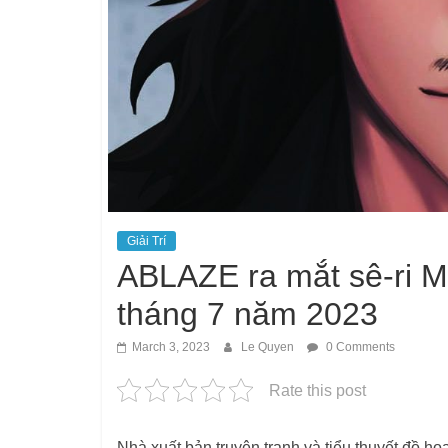
Giải Trí
ABLAZE ra mắt sê-ri
tháng 7 năm 2023
March 3, 2023
Le Quyen
0 Comments
Rate this post
Nhà xuất bản truyện tranh và tiểu thuyết đồ 