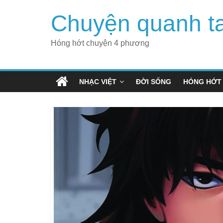
Skip
Chuyện quanh t
to
content
Hóng hớt chuyện 4 phương
NHẠC VIỆT
ĐỜI SỐNG
HÓNG HỚT