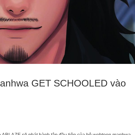
 Manhwa GET SCHOOLED vào
họa ABLAZE sẽ phát hành tập đầu tiên của bộ webtoon manhwa