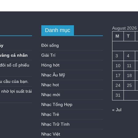
August 2026
Danh mục
M
T
áy
Đời sống
vàng cá nhân
Giải Trí
3
4
đôi số cổ phiếu
Hóng hớt
10
11
Nhạc Âu Mỹ
17
18
u cầu của bạn.
Nhạc hot
24
25
hờ lợi suất trái
Nhạc mới
31
Nhạc Tổng Hợp
« Jul
Nhạc Trẻ
Nhạc Trữ Tình
Nhạc Việt