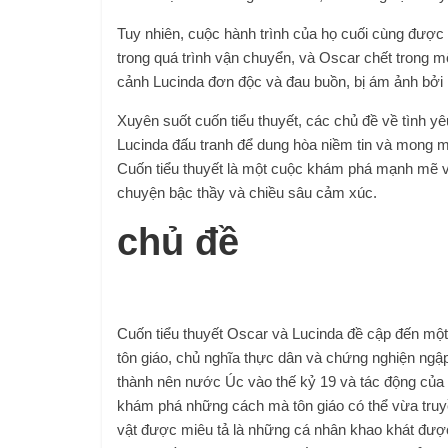
Tuy nhiên, cuộc hành trình của họ cuối cùng được 
trong quá trình vận chuyển, và Oscar chết trong mộ
cảnh Lucinda đơn độc và đau buồn, bị ám ảnh bở
Xuyên suốt cuốn tiểu thuyết, các chủ đề về tình 
Lucinda đấu tranh để dung hòa niềm tin và mong m
Cuốn tiểu thuyết là một cuộc khám phá mạnh mẽ v
chuyện bậc thầy và chiều sâu cảm xúc.
chủ đề
Cuốn tiểu thuyết Oscar và Lucinda đề cập đến một
tôn giáo, chủ nghĩa thực dân và chứng nghiện ngậ
thành nên nước Úc vào thế kỷ 19 và tác động của n
khám phá những cách mà tôn giáo có thể vừa truy
vật được miêu tả là những cá nhân khao khát được 