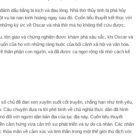
đánh dấu bằng bi kịch và đau lòng. Nhà thờ thủy tinh bị phá hủy
t vụ tai nạn kinh hoàng ngay sau đó. Cuốn tiểu thuyết kết thúc với
i những ký ức về Oscar và nhà thờ mà họ không thể cứu được.
yêu, tôn giáo và chứng nghiện được khám phá sâu sắc, khi Oscar và
uốn của họ với những ràng buộc của bối cảnh xã hội và văn hóa.
ề thân phận con người, và đã được ca ngợi rộng rãi nhờ cách kể
 số chủ đề đan xen xuyên suốt cốt truyện, chẳng hạn như tình yêu,
p. Câu chuyện đưa ra lời phê bình về chủ nghĩa thực dân đã hình
ó đối với người dân bản địa của lục địa này. Cuốn tiểu thuyết
ền cảm hứng vừa cản trở sự phát triển và tự do cá nhân. Các nhân
thỏa mãn về cảm xúc và tinh thần trong một thế giới thù địch với