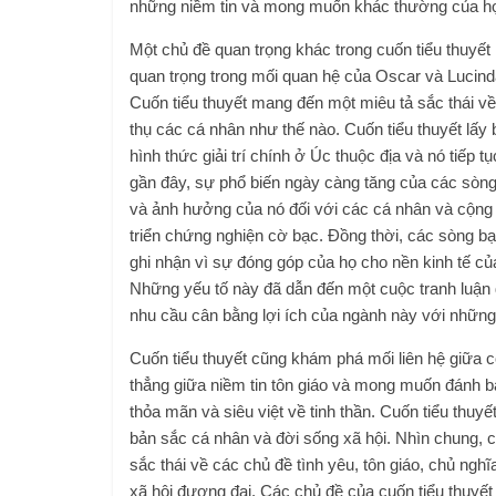
những niềm tin và mong muốn khác thường của h
Một chủ đề quan trọng khác trong cuốn tiểu thuyết 
quan trọng trong mối quan hệ của Oscar và Lucind
Cuốn tiểu thuyết mang đến một miêu tả sắc thái về
thụ các cá nhân như thế nào. Cuốn tiểu thuyết lấ
hình thức giải trí chính ở Úc thuộc địa và nó tiếp t
gần đây, sự phổ biến ngày càng tăng của các sòng
và ảnh hưởng của nó đối với các cá nhân và cộng đ
triển chứng nghiện cờ bạc. Đồng thời, các sòng b
ghi nhận vì sự đóng góp của họ cho nền kinh tế của
Những yếu tố này đã dẫn đến một cuộc tranh luận đ
nhu cầu cân bằng lợi ích của ngành này với những 
Cuốn tiểu thuyết cũng khám phá mối liên hệ giữa c
thẳng giữa niềm tin tôn giáo và mong muốn đánh b
thỏa mãn và siêu việt về tinh thần. Cuốn tiểu thuyế
bản sắc cá nhân và đời sống xã hội. Nhìn chung, 
sắc thái về các chủ đề tình yêu, tôn giáo, chủ ng
xã hội đương đại. Các chủ đề của cuốn tiểu thuyết 