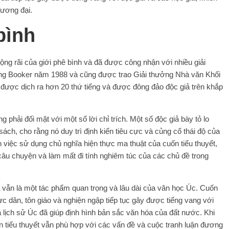
đương đại.
bình
g rãi của giới phê bình và đã được công nhận với nhiều giải
ởng Booker năm 1988 và cũng được trao Giải thưởng Nhà văn Khối
được dịch ra hơn 20 thứ tiếng và được đông đảo độc giả trên khắp
g phải đối mặt với một số lời chỉ trích. Một số độc giả bày tỏ lo
ch, cho rằng nó duy trì định kiến ​​tiêu cực và củng cố thái độ của
 việc sử dụng chủ nghĩa hiện thực ma thuật của cuốn tiểu thuyết,
câu chuyện và làm mất đi tính nghiêm túc của các chủ đề trong
a vẫn là một tác phẩm quan trọng và lâu dài của văn học Úc. Cuốn
c dân, tôn giáo và nghiện ngập tiếp tục gây được tiếng vang với
 lịch sử Úc đã giúp định hình bản sắc văn hóa của đất nước. Khi
n tiểu thuyết vẫn phù hợp với các vấn đề và cuộc tranh luận đương