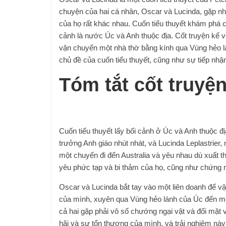
chuyện của hai cá nhân, Oscar và Lucinda, gặp nh
của họ rất khác nhau. Cuốn tiểu thuyết khám phá cá
cảnh là nước Úc và Anh thuộc địa. Cốt truyện kể 
vận chuyển một nhà thờ bằng kính qua Vùng hẻo lán
chủ đề của cuốn tiểu thuyết, cũng như sự tiếp nhậ
Tóm tắt cốt truyệ
Cuốn tiểu thuyết lấy bối cảnh ở Úc và Anh thuộc đ
trưởng Anh giáo nhút nhát, và Lucinda Leplastrier,
một chuyến đi đến Australia và yêu nhau dù xuất t
yêu phức tạp và bi thảm của họ, cũng như chứng 
Oscar và Lucinda bắt tay vào một liên doanh để vậ
của mình, xuyên qua Vùng hẻo lánh của Úc đến mộ
cả hai gặp phải vô số chướng ngại vật và đối mặt 
hãi và sự tổn thương của mình, và trải nghiệm nà