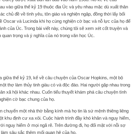
au vào giữa thế kỷ 19 thuộc địa Úc và yêu nhau mặc dù xuất thân
c chủ đề về tình yêu, tôn giáo và nghiện ngập, đồng thời lấy bối
về Oscar và Lucinda khi họ cùng nghiện cờ bạc và nỗ lực của họ để
h của Úc. Trong bài viết này, chúng tôi sẽ xem xét cốt truyện và
n quan trọng và ý nghĩa của nó trong văn học Úc.
n
ịa giữa thế kỷ 19, kể về câu chuyện của Oscar Hopkins, một bộ
 một thợ làm thủy tinh giàu có và độc đáo. Hai người gặp nhau trong
hân xã hội khác nhau. Cuốn tiểu thuyết khám phá câu chuyện tình
nghiện cờ bạc chung của họ.
n chuyển một nhà thờ bằng kính mà họ tin là sứ mệnh thiêng liêng
t khu định cư xa xôi. Cuộc hành trình đầy khó khăn và nguy hiểm,
với nguy hiểm ở mọi ngã rẽ. Trên đường đi, họ đối mặt với nỗi sợ
y làm sâu sắc thêm mối quan hệ của họ.