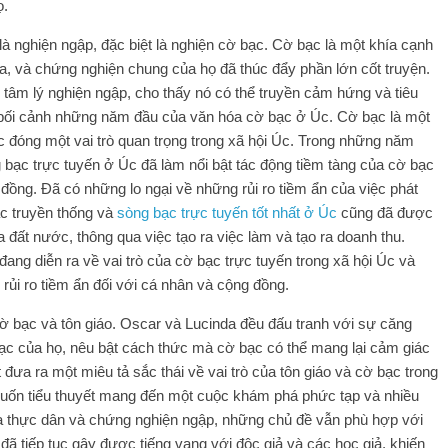
ọ.
là nghiện ngập, đặc biệt là nghiện cờ bạc. Cờ bạc là một khía cạnh
a, và chứng nghiện chung của họ đã thúc đẩy phần lớn cốt truyện.
 tâm lý nghiện ngập, cho thấy nó có thể truyền cảm hứng và tiêu
y bối cảnh những năm đầu của văn hóa cờ bạc ở Úc. Cờ bạc là một
ục đóng một vai trò quan trọng trong xã hội Úc.
Trong những năm
 bạc trực tuyến ở Úc đã làm nổi bật tác động tiềm tàng của cờ bạc
ồng. Đã có những lo ngại về những rủi ro tiềm ẩn của việc phát
ạc truyền thống và
sòng bạc trực tuyến tốt nhất ở Úc
cũng đã được
 đất nước, thông qua việc tạo ra việc làm và tạo ra doanh thu.
ang diễn ra về vai trò của cờ bạc trực tuyến trong xã hội Úc và
rủi ro tiềm ẩn đối với cá nhân và cộng đồng.
ờ bạc và tôn giáo. Oscar và Lucinda đều đấu tranh với sự căng
ạc của họ, nêu bật cách thức mà cờ bạc có thể mang lại cảm giác
t đưa ra một miêu tả sắc thái về vai trò của tôn giáo và cờ bạc trong
cuốn tiểu thuyết mang đến một cuộc khám phá phức tạp và nhiều
hĩa thực dân và chứng nghiện ngập, những chủ đề vẫn phù hợp với
đã tiếp tục gây được tiếng vang với độc giả và các học giả, khiến