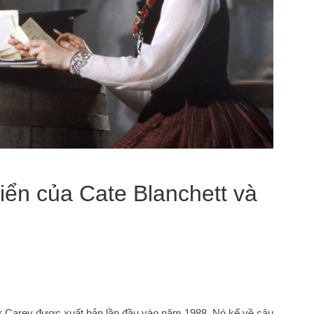
điển của Cate Blanchett và
er Carey được xuất bản lần đầu vào năm 1988. Nó kể về câu