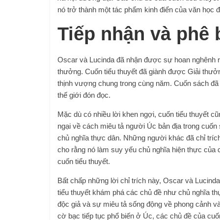
nó trở thành một tác phẩm kinh điển của văn học 
Tiếp nhận và phê 
Oscar và Lucinda đã nhận được sự hoan nghênh rộn
thưởng. Cuốn tiểu thuyết đã giành được Giải thư
thịnh vượng chung trong cùng năm. Cuốn sách đã 
thế giới đón đọc.
Mặc dù có nhiều lời khen ngợi, cuốn tiểu thuyết cũn
ngại về cách miêu tả người Úc bản địa trong cuốn sá
chủ nghĩa thực dân. Những người khác đã chỉ trích
cho rằng nó làm suy yếu chủ nghĩa hiện thực của 
cuốn tiểu thuyết.
Bất chấp những lời chỉ trích này, Oscar và Lucind
tiểu thuyết khám phá các chủ đề như chủ nghĩa thự
độc giả và sự miêu tả sống động về phong cảnh và
cờ bạc tiếp tục phổ biến ở Úc, các chủ đề của cuố