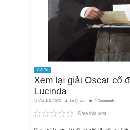
Giải Trí
Xem lại giải Oscar cổ 
Lucinda
March 3, 2023
Le Quyen
0 Comments
Rate this post
Oscar và Lucinda là một cuốn tiểu thuyết của Pet