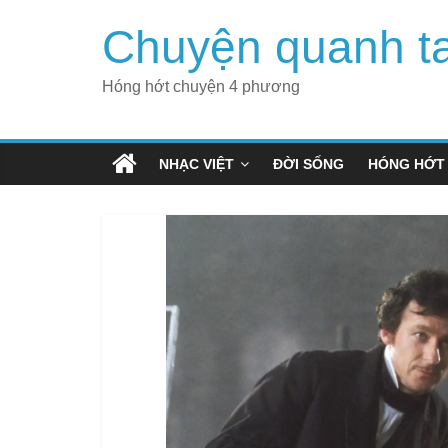
Skip
Chuyện quanh t
to
content
Hóng hớt chuyện 4 phương
NHẠC VIỆT
ĐỜI SỐNG
HÓNG HỚT