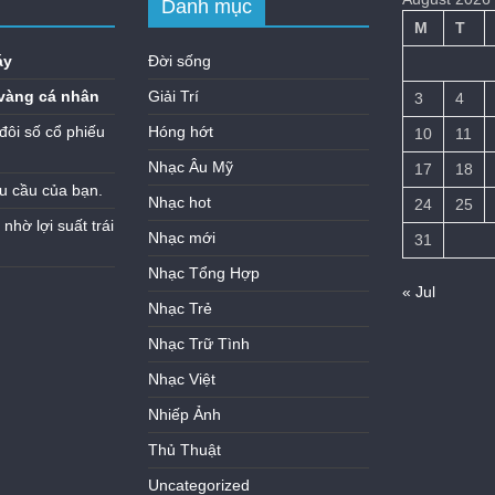
Danh mục
M
T
áy
Đời sống
vàng cá nhân
Giải Trí
3
4
đôi số cổ phiếu
Hóng hớt
10
11
Nhạc Âu Mỹ
17
18
u cầu của bạn.
Nhạc hot
24
25
hờ lợi suất trái
Nhạc mới
31
Nhạc Tổng Hợp
« Jul
Nhạc Trẻ
Nhạc Trữ Tình
Nhạc Việt
Nhiếp Ảnh
Thủ Thuật
Uncategorized