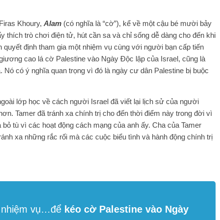
 Firas Khoury,
Alam
(có nghĩa là “cờ”), kể về một cậu bé mười bảy
y thích trò chơi điện tử, hút cần sa và chỉ sống dễ dàng cho đến khi
quyết định tham gia một nhiệm vụ cùng với người bạn cấp tiến
ương cao lá cờ Palestine vào Ngày Độc lập của Israel, cũng là
. Nó có ý nghĩa quan trọng vì đó là ngày cư dân Palestine bị buộc
goài lớp học về cách người Israel đã viết lại lịch sử của người
ơn. Tamer đã tránh xa chính trị cho đến thời điểm này trong đời vì
 và bỏ tù vì các hoạt động cách mạng của anh ấy. Cha của Tamer
tránh xa những rắc rối mà các cuộc biểu tình và hành động chính trị
ột nhiệm vụ…để
kéo cờ Palestine vào Ngày