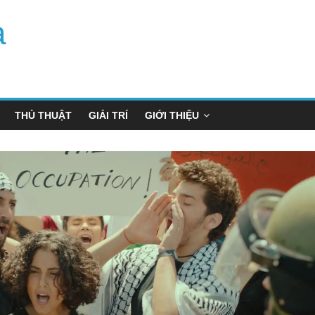
a
THỦ THUẬT
GIẢI TRÍ
GIỚI THIỆU