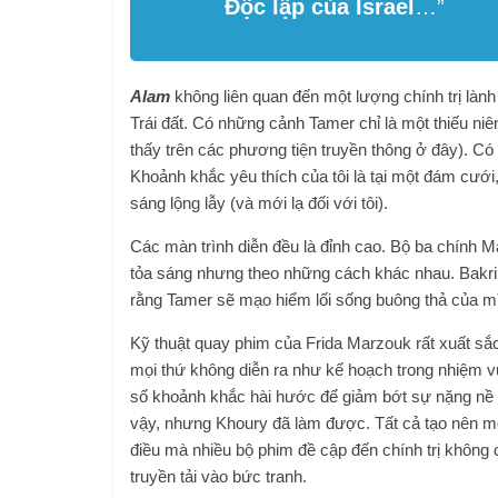
Độc lập của Israel
…”
Alam
không liên quan đến một lượng chính trị làn
Trái đất. Có những cảnh Tamer chỉ là một thiếu niê
thấy trên các phương tiện truyền thông ở đây). C
Khoảnh khắc yêu thích của tôi là tại một đám cưới
sáng lộng lẫy (và mới lạ đối với tôi).
Các màn trình diễn đều là đỉnh cao. Bộ ba chí
tỏa sáng nhưng theo những cách khác nhau. Bakri v
rằng Tamer sẽ mạo hiểm lối sống buông thả của m
Kỹ thuật quay phim của Frida Marzouk rất xuất sắc,
mọi thứ không diễn ra như kế hoạch trong nhiệm 
số khoảnh khắc hài hước để giảm bớt sự nặng nề 
vậy, nhưng Khoury đã làm được. Tất cả tạo nên m
điều mà nhiều bộ phim đề cập đến chính trị không 
truyền tải vào bức tranh.