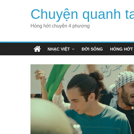
Skip
Chuyện quanh t
to
content
Hóng hớt chuyện 4 phương
NHẠC VIỆT
ĐỜI SỐNG
HÓNG HỚT