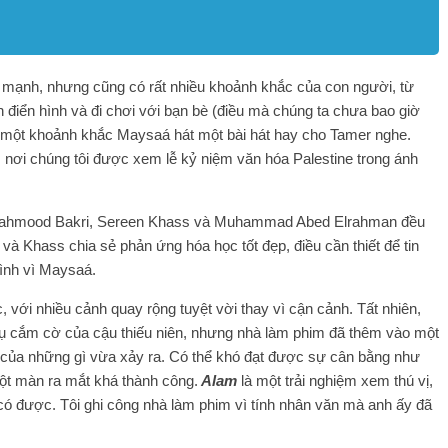
h mạnh, nhưng cũng có rất nhiều khoảnh khắc của con người, từ
n điển hình và đi chơi với bạn bè (điều mà chúng ta chưa bao giờ
ó một khoảnh khắc Maysaá hát một bài hát hay cho Tamer nghe.
, nơi chúng tôi được xem lễ kỷ niệm văn hóa Palestine trong ánh
nh Mahmood Bakri, Sereen Khass và Muhammad Abed Elrahman đều
à Khass chia sẻ phản ứng hóa học tốt đẹp, điều cần thiết để tin
ình vì Maysaá.
 với nhiều cảnh quay rộng tuyệt vời thay vì cận cảnh. Tất nhiên,
vụ cắm cờ của cậu thiếu niên, nhưng nhà làm phim đã thêm vào một
của những gì vừa xảy ra. Có thể khó đạt được sự cân bằng như
ột màn ra mắt khá thành công.
Alam
là một trải nghiệm xem thú vị,
có được. Tôi ghi công nhà làm phim vì tính nhân văn mà anh ấy đã