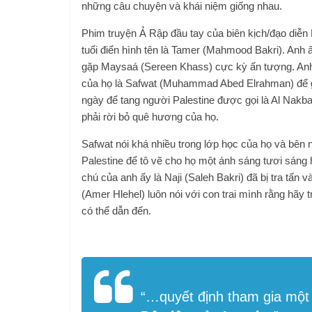
những câu chuyện và khái niệm giống nhau.
Phim truyện Ả Rập đầu tay của biên kịch/đạo diễn
tuổi điển hình tên là Tamer (Mahmood Bakri). Anh ấ
gặp Maysaá (Sereen Khass) cực kỳ ấn tượng. Anh 
của họ là Safwat (Muhammad Abed Elrahman) để gi
ngày để tang người Palestine được gọi là Al Nakba
phải rời bỏ quê hương của họ.
Safwat nói khá nhiều trong lớp học của họ và bên n
Palestine để tô vẽ cho họ một ánh sáng tươi sáng h
chú của anh ấy là Naji (Saleh Bakri) đã bị tra tấn
(Amer Hlehel) luôn nói với con trai mình rằng hãy 
có thể dẫn đến.
“…
quyết định tham gia m