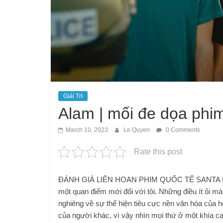
Giải Trí
Alam | mối đe dọa phi
March 10, 2023
Le Quyen
0 Comments
Rate this post
ĐÁNH GIÁ LIÊN HOAN PHIM QUỐC TẾ SANTA BARB
một quan điểm mới đối với tôi. Những điều ít ỏi m
nghiêng về sự thể hiện tiêu cực nền văn hóa của họ
của người khác, vì vậy nhìn mọi thứ ở một khía cạn