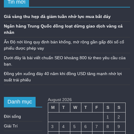
Tin mới
Giá vàng thu hẹp đà giảm tuần nhờ lực mua bắt đáy
Ngân hàng Trung Quốc đồng loạt dừng giao dịch vàng cá
nhân
Ấn Độ nới lỏng quy định bán khống, mở rộng gần gấp đôi số cổ
phiếu được phép vay
Dưới đây là bài viết chuẩn SEO khoảng 800 từ theo yêu cầu của
bạn.
Đồng yên xuống đáy 40 năm khi đồng USD tăng mạnh nhờ lợi
suất trái phiếu
August 2026
Danh mục
M
T
W
T
F
S
S
Đời sống
1
2
Giải Trí
3
4
5
6
7
8
9