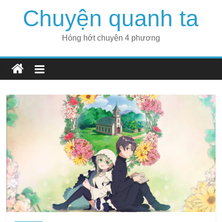
Skip
Chuyện quanh ta
to
content
Hóng hớt chuyện 4 phương