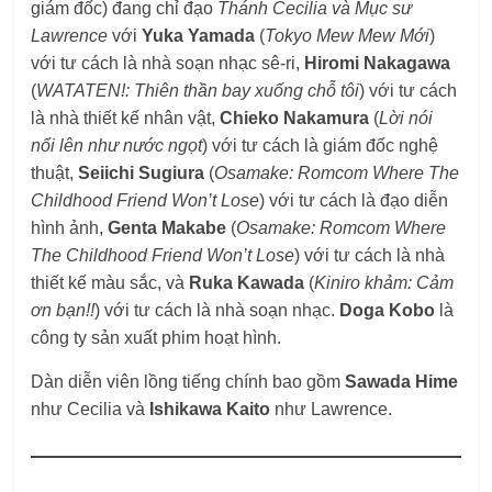
giám đốc) đang chỉ đạo
Thánh Cecilia và Mục sư
Lawrence
với
Yuka Yamada
(
Tokyo Mew Mew Mới
)
với tư cách là nhà soạn nhạc sê-ri,
Hiromi Nakagawa
(
WATATEN!: Thiên thần bay xuống chỗ tôi
) với tư cách
là nhà thiết kế nhân vật,
Chieko Nakamura
(
Lời nói
nổi lên như nước ngọt
) với tư cách là giám đốc nghệ
thuật,
Seiichi Sugiura
(
Osamake: Romcom Where The
Childhood Friend Won’t Lose
) với tư cách là đạo diễn
hình ảnh,
Genta Makabe
(
Osamake: Romcom Where
The Childhood Friend Won’t Lose
) với tư cách là nhà
thiết kế màu sắc, và
Ruka Kawada
(
Kiniro khảm: Cảm
ơn bạn!!
) với tư cách là nhà soạn nhạc.
Doga Kobo
là
công ty sản xuất phim hoạt hình.
Dàn diễn viên lồng tiếng chính bao gồm
Sawada Hime
như Cecilia và
Ishikawa Kaito
như Lawrence.