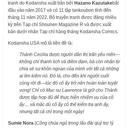
tranh do Kodansha xuất bản bởi
Hazano Kazutake
bắt
đầu vào năm 2017 và có 11 tập tankoubon tính đến
tháng 11 năm 2022. Bộ truyện tranh được đăng nhiều
kỳ trên Tạp chí Shounen Magazine R và được xuất
bản dưới nhãn Tạp chí hàng tháng Kodansha Comics.
Kodansha USA mô tả tiền đề là:
Thánh Cecilia được người dân thị trấn yêu mến—
không chỉ thanh lịch và điềm đạm, bà còn nhân từ
chia sẻ sự khôn ngoan của mình với tất cả những
ai tìm kiếm nó. Đó là, cho đến khi người cuối
cùng rời đi—lúc đó cô ấy trở nên hoàn toàn tuyệt
vọng! Chỉ có Mục sư Lawrence là giữ cho Thánh
được tập hợp đủ để thực hiện nhiệm vụ của cô
ấy… và mặc dù cô ấy có thể kiểm tra anh ấy,
nhưng tất cả chỉ trong một ngày!
Sumie Nora
(
Công chúa ngủ trong lâu đài quỷ
trợ lý