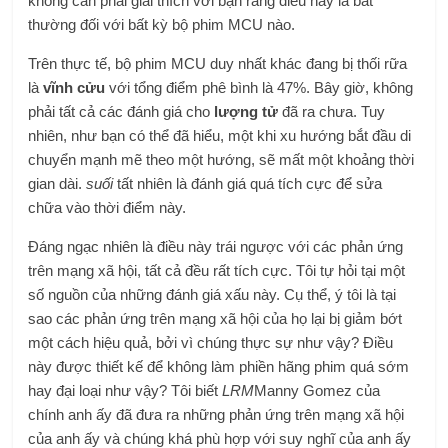
không cần phải giải thích với bạn rằng điều này là bất
thường đối với bất kỳ bộ phim MCU nào.
Trên thực tế, bộ phim MCU duy nhất khác đang bị thối rữa
là
vĩnh cửu
với tổng điểm phê bình là 47%. Bây giờ, không
phải tất cả các đánh giá cho
lượng tử
đã ra chưa. Tuy
nhiên, như bạn có thể đã hiểu, một khi xu hướng bắt đầu di
chuyển mạnh mẽ theo một hướng, sẽ mất một khoảng thời
gian dài.
suối
tất nhiên là đánh giá quá tích cực để sửa
chữa vào thời điểm này.
Đáng ngạc nhiên là điều này trái ngược với các phản ứng
trên mạng xã hội, tất cả đều rất tích cực. Tôi tự hỏi tại một
số nguồn của những đánh giá xấu này. Cụ thể, ý tôi là tại
sao các phản ứng trên mạng xã hội của họ lại bị giảm bớt
một cách hiệu quả, bởi vì chúng thực sự như vậy? Điều
này được thiết kế để không làm phiền hãng phim quá sớm
hay đại loại như vậy? Tôi biết
LRM
Manny Gomez của
chính anh ấy đã đưa ra những phản ứng trên mạng xã hội
của anh ấy và chúng khá phù hợp với suy nghĩ của anh ấy