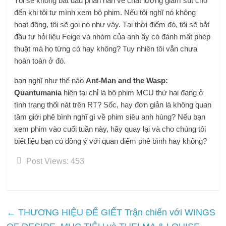
Tôi sẽ không bắt đầu phàn nàn về chất lượng giảm sút cho
đến khi tôi tự mình xem bộ phim. Nếu tôi nghĩ nó không
hoạt động, tôi sẽ gọi nó như vậy. Tại thời điểm đó, tôi sẽ bắt
đầu tự hỏi liệu Feige và nhóm của anh ấy có đánh mất phép
thuật mà họ từng có hay không? Tuy nhiên tôi vẫn chưa
hoàn toàn ở đó.
bạn nghĩ như thế nào
Ant-Man and the Wasp:
Quantumania
hiện tại chỉ là bộ phim MCU thứ hai đang ở
tình trạng thối nát trên RT? Sốc, hay đơn giản là không quan
tâm giới phê bình nghĩ gì về phim siêu anh hùng? Nếu bạn
xem phim vào cuối tuần này, hãy quay lại và cho chúng tôi
biết liệu bạn có đồng ý với quan điểm phê bình hay không?
Post Views:
453
←
THƯƠNG HIỆU ĐỂ GIẾT Trận chiến với WINGS