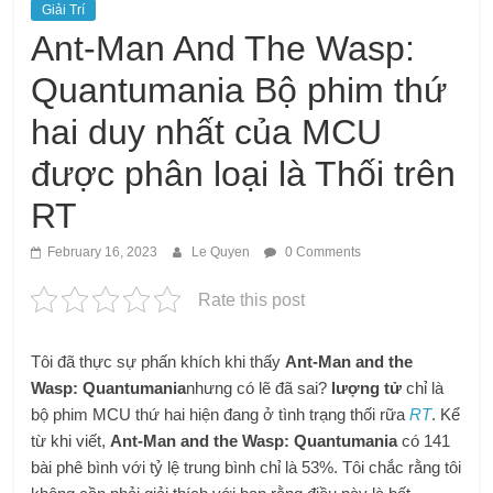
Giải Trí
Ant-Man And The Wasp:
Quantumania Bộ phim thứ
hai duy nhất của MCU
được phân loại là Thối trên
RT
February 16, 2023
Le Quyen
0 Comments
Rate this post
Tôi đã thực sự phấn khích khi thấy
Ant-Man and the
Wasp: Quantumania
nhưng có lẽ đã sai?
lượng tử
chỉ là
bộ phim MCU thứ hai hiện đang ở tình trạng thối rữa
RT
. Kể
từ khi viết,
Ant-Man and the Wasp: Quantumania
có 141
bài phê bình với tỷ lệ trung bình chỉ là 53%. Tôi chắc rằng tôi