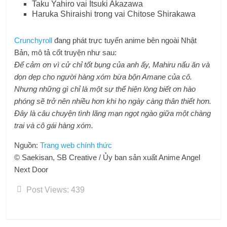
Taku Yahiro vai Itsuki Akazawa
Haruka Shiraishi trong vai Chitose Shirakawa
Crunchyroll
đang phát trực tuyến anime bên ngoài Nhật
Bản, mô tả cốt truyện như sau:
Để cảm ơn vì cử chỉ tốt bụng của anh ấy, Mahiru nấu ăn và
dọn dẹp cho người hàng xóm bừa bộn Amane của cô.
Nhưng những gì chỉ là một sự thể hiện lòng biết ơn hào
phóng sẽ trở nên nhiều hơn khi họ ngày càng thân thiết hơn.
Đây là câu chuyện tình lãng mạn ngọt ngào giữa một chàng
trai và cô gái hàng xóm.
Nguồn:
Trang web chính thức
© Saekisan, SB Creative / Ủy ban sản xuất Anime Angel
Next Door
Post Views:
439