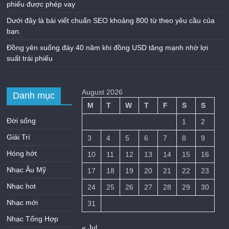
phiếu được phép vay
Dưới đây là bài viết chuẩn SEO khoảng 800 từ theo yêu cầu của
bạn.
Đồng yên xuống đáy 40 năm khi đồng USD tăng mạnh nhờ lợi
suất trái phiếu
August 2026
Danh mục
M
T
W
T
F
S
S
Đời sống
1
2
Giải Trí
3
4
5
6
7
8
9
Hóng hớt
10
11
12
13
14
15
16
Nhạc Âu Mỹ
17
18
19
20
21
22
23
Nhạc hot
24
25
26
27
28
29
30
Nhạc mới
31
Nhạc Tổng Hợp
« Jul