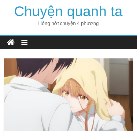
Skip
Chuyện quanh ta
to
content
Hóng hớt chuyện 4 phương