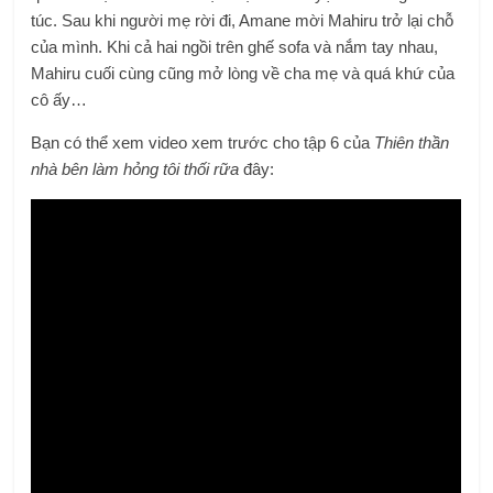
túc. Sau khi người mẹ rời đi, Amane mời Mahiru trở lại chỗ
của mình. Khi cả hai ngồi trên ghế sofa và nắm tay nhau,
Mahiru cuối cùng cũng mở lòng về cha mẹ và quá khứ của
cô ấy…
Bạn có thể xem video xem trước cho tập 6 của
Thiên thần
nhà bên làm hỏng tôi thối rữa
đây: