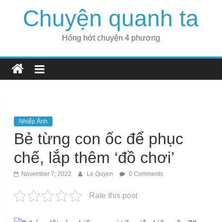
Skip
Chuyện quanh ta
to
content
Hóng hớt chuyện 4 phương
Nhiếp Ảnh
Bẻ từng con ốc để phục
chế, lắp thêm ‘đồ chơi’
November 7, 2022
Le Quyen
0 Comments
Rate this post