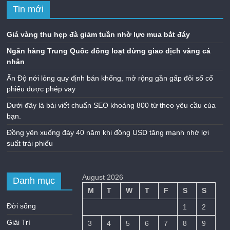
Tin mới
Giá vàng thu hẹp đà giảm tuần nhờ lực mua bắt đáy
Ngân hàng Trung Quốc đồng loạt dừng giao dịch vàng cá
nhân
Ấn Độ nới lỏng quy định bán khống, mở rộng gần gấp đôi số cổ
phiếu được phép vay
Dưới đây là bài viết chuẩn SEO khoảng 800 từ theo yêu cầu của
bạn.
Đồng yên xuống đáy 40 năm khi đồng USD tăng mạnh nhờ lợi
suất trái phiếu
August 2026
Danh mục
M
T
W
T
F
S
S
Đời sống
1
2
Giải Trí
3
4
5
6
7
8
9