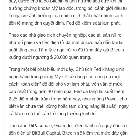
đây, được cho là do Bitcoin bị ảnh hưởng tiêu cực khi thị
trường chứng khoán Mỹ lao dốc, trong bối cảnh giới đầu tư
lo ngại về ảnh hưởng của chiến dịch thắt chặt chính sách
tiền tệ mang tính quyết định. Fed để kiểm soát lạm phát.
Theo các nhà giao dịch chuyên nghiệp, các tài sản rủi ro
như cổ phiếu và tiền điện tử đã mất đi sức hấp dẫn khi lãi
suất tăng cao. Tâm lý e ngại rủi ro đã từng đẩy giá Bitcoin
xuống dưới ngưỡng $ 20.000 quan trọng.
Trong một bài phát biểu mới đây, Chủ tịch Fed khẳng định
ngân hàng trung ương Mỹ sẽ sử dụng các công cụ một
cách “toàn diện” để đối phó với lạm phát, vốn vẫn ở mức
cao nhất trong hơn 40 năm qua. Fed đã tăng lãi suất thêm
2,25 điểm phần trăm trong năm nay, nhưng ông Powell cho
biết vẫn chưa thể “dừng hoặc tạm dừng nâng lãi suất”, ngay
cả khi nó có thể cản trở tăng trưởng kinh tế.
Theo Joe DiPasquale, Giám đốc điều hành của quỹ đầu cơ
tiền điện tử BitBull Capital, Bitcoin sẽ kiểm tra mức đáy gần