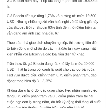
Giá Bitcoin hôm nay: Tiếp tục tăng mạnh, lên tới 19.500 đô
la
Giá Bitcoin tiếp tục tăng 1,78% và hướng tới mức 19.500
USD. Nhưng nhiều người vẫn hoài nghi về đà tăng giá này
của Bitcoin. Bởi vì Bitcoin 60% tính đến thời điểm hiện tại
vẫn đang ám ảnh các nhà đầu tư.
Theo các nhà giao dịch chuyên nghiệp, thị trường tiền điện
tử biến động một phần do các nhà đầu tư ngày càng mất
kiên nhẫn với Bitcoin và các loại tiền điện tử khác.
Trên thực tế, giá Bitcoin đang rất khó lấy lại mức 20.000
USD, nhất là trong bối cảnh lãi suất cho vay cơ bản của
Fed vừa được điều chỉnh thêm 0,75 điểm phần trăm, dao
động trong biên độ 3 – 3,25%.
Không dừng lại ở đó, các quan chức Fed nhấn mạnh việc
tăng 0,75 điểm phần trăm và 0,5 điểm phần trăm tại hai
cuộc họp còn lại trong năm, dù bất kỳ động thái tăng lãi suất
nào cũng tùy thuộc vào diễn biến. của nền kinh tế.