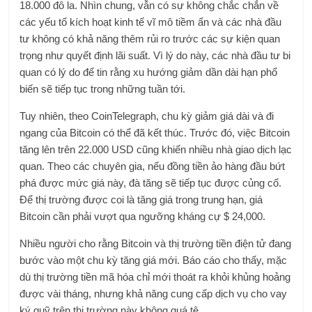
18.000 đô la. Nhìn chung, vẫn có sự không chắc chắn về
các yếu tố kích hoạt kinh tế vĩ mô tiềm ẩn và các nhà đầu
tư không có khả năng thêm rủi ro trước các sự kiện quan
trọng như quyết định lãi suất. Vì lý do này, các nhà đầu tư bi
quan có lý do để tin rằng xu hướng giảm dần dài hạn phổ
biến sẽ tiếp tục trong những tuần tới.
Tuy nhiên, theo CoinTelegraph, chu kỳ giảm giá dài và đi
ngang của Bitcoin có thể đã kết thúc. Trước đó, việc Bitcoin
tăng lên trên 22.000 USD cũng khiến nhiều nhà giao dịch lạc
quan. Theo các chuyên gia, nếu đồng tiền ảo hàng đầu bứt
phá được mức giá này, đà tăng sẽ tiếp tục được củng cố.
Để thị trường được coi là tăng giá trong trung hạn, giá
Bitcoin cần phải vượt qua ngưỡng kháng cự $ 24,000.
Nhiều người cho rằng Bitcoin và thị trường tiền điện tử đang
bước vào một chu kỳ tăng giá mới. Báo cáo cho thấy, mặc
dù thị trường tiền mã hóa chỉ mới thoát ra khỏi khủng hoảng
được vài tháng, nhưng khả năng cung cấp dịch vụ cho vay
ký quỹ trên thị trường này không quá tệ.