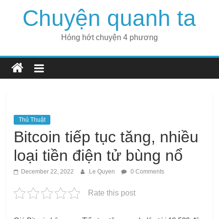
Skip
Chuyện quanh ta
to
content
Hóng hớt chuyện 4 phương
Thủ Thuật
Bitcoin tiếp tục tăng, nhiều
loại tiền điện tử bùng nổ
December 22, 2022
Le Quyen
0 Comments
Rate this post