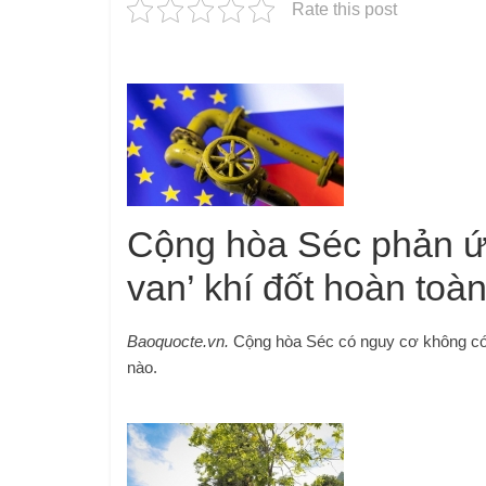
Rate this post
Cộng hòa Séc phản ứ
van’ khí đốt hoàn toà
Baoquocte.vn.
Cộng hòa Séc có nguy cơ không có k
nào.