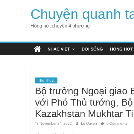
Skip
Chuyện quanh t
to
content
Hóng hớt chuyện 4 phương
NHẠC VIỆT
ĐỜI SỐNG
HÓNG HỚT
Thủ Thuật
Bộ trưởng Ngoại giao 
với Phó Thủ tướng, Bộ
Kazakhstan Mukhtar Ti
November 24, 2022
Le Quyen
0 Comments