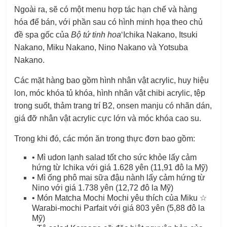
Ngoài ra, sẽ có một menu hợp tác hạn chế và hàng
hóa để bán, với phần sau có hình minh họa theo chủ
đề spa gốc của
Bộ tứ tinh hoa
‘Ichika Nakano, Itsuki
Nakano, Miku Nakano, Nino Nakano và Yotsuba
Nakano.
Các mặt hàng bao gồm hình nhân vật acrylic, huy hiệu
lon, móc khóa tủ khóa, hình nhân vật chibi acrylic, tệp
trong suốt, thảm trang trí B2, onsen manju có nhãn dán,
giá đỡ nhân vật acrylic cực lớn và móc khóa cao su.
Trong khi đó, các món ăn trong thực đơn bao gồm:
• Mì udon lạnh salad tốt cho sức khỏe lấy cảm
hứng từ Ichika với giá 1.628 yên (11,91 đô la Mỹ)
• Mì ống phô mai sữa đậu nành lấy cảm hứng từ
Nino với giá 1.738 yên (12,72 đô la Mỹ)
• Món Matcha Mochi Mochi yêu thích của Miku ☆
Warabi-mochi Parfait với giá 803 yên (5,88 đô la
Mỹ)