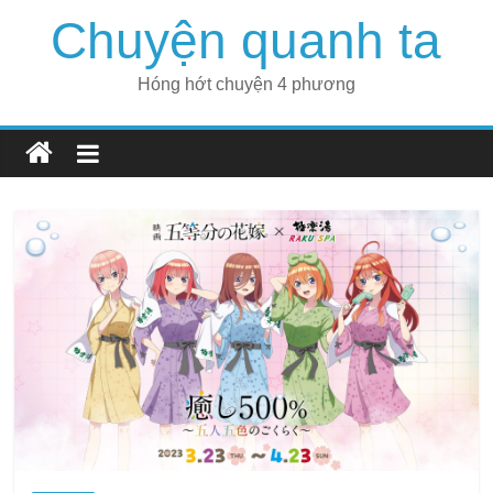
Skip
Chuyện quanh ta
to
content
Hóng hớt chuyện 4 phương