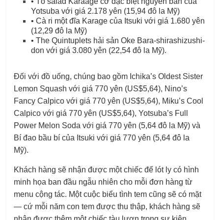
• Tô salad Karaage cỡ đặc biệt nguyên bản của
Yotsuba với giá 2.178 yên (15,94 đô la Mỹ)
• Cà ri một đĩa Karage của Itsuki với giá 1.680 yên
(12,29 đô la Mỹ)
• The Quintuplets hải sản Oke Bara-shirashizushi-
don với giá 3.080 yên (22,54 đô la Mỹ).
Đối với đồ uống, chúng bao gồm Ichika’s Oldest Sister
Lemon Squash với giá 770 yên (US$5,64), Nino’s
Fancy Calpico với giá 770 yên (US$5,64), Miku’s Cool
Calpico với giá 770 yên (US$5,64), Yotsuba’s Full
Power Melon Soda với giá 770 yên (5,64 đô la Mỹ) và
Bí đao bầu bí của Itsuki với giá 770 yên (5,64 đô la
Mỹ).
Khách hàng sẽ nhận được một chiếc đế lót ly có hình
minh họa ban đầu ngẫu nhiên cho mỗi đơn hàng từ
menu cộng tác. Một cuộc biểu tình tem cũng sẽ có mặt
—
cứ mỗi năm con tem được thu thập, khách hàng sẽ
nhận được thêm một chiếc tàu lượn trong sự kiện.