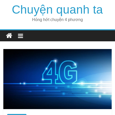
Skip
Chuyện quanh ta
to
content
Hóng hớt chuyện 4 phương