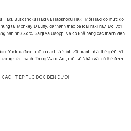
oku Haki, Busoshoku Haki và Haoshoku Haki. Mỗi Haki có mức độ
ng ta, Monkey D Luffy, đã thành thạo ba loại haki này. Đối với
hẳng hạn như Zoro, Sanji và Usopp. Và có khả năng các thành viên
aido, Yonkou được mệnh danh là “sinh vật mạnh nhất thế giới”. Vì
g cường sức mạnh. Trong Wano Arc, một số Nhân vật có thể được
CÁO . TIẾP TỤC ĐỌC BÊN DƯỚI.