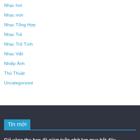
Nhạc hot
Nhạc mới
Nhạc Tổng Hợp
Nhạc Trẻ
Nhạc Trữ Tình
Nhạc Việt
Nhiếp Ảnh
Thủ Thuật
Uncategorized
Tin mới
Giá vàng thu hẹp đà giảm tuần nhờ lực mua bắt đáy