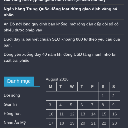
Ngân hàng Trung Quốc đồng loạt dừng giao dịch vàng cá
nhân
Ấn Độ nới lỏng quy định bán khống, mở rộng gần gấp đôi số cổ
phiếu được phép vay
Dưới đây là bài viết chuẩn SEO khoảng 800 từ theo yêu cầu của
bạn.
Đồng yên xuống đáy 40 năm khi đồng USD tăng mạnh nhờ lợi
suất trái phiếu
August 2026
Danh mục
M
T
W
T
F
S
S
Đời sống
1
2
Giải Trí
3
4
5
6
7
8
9
Hóng hớt
10
11
12
13
14
15
16
Nhạc Âu Mỹ
17
18
19
20
21
22
23