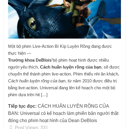
Một bộ phim Live-Action Bí Kíp Luyện Rồng đang được
thực hiện —
Trưởng khoa DeBlois’
bộ phim hoạt hình được nhiều
người yêu thích,
Cách huấn luyện rồng của bạn
, sẽ được
chuyển thể thành phim live-action. Phim thiếu nhi ăn khách,
Cách huấn luyện rồng của bạn
, từ năm 2010 được điều trị
bằng live-action. Universal đang lên kế hoạch cho một bộ
phim dựa trên hit […]
Tiếp tục đọc:
CÁCH HUẤN LUYỆN RỒNG CỦA
BẠN: Universal có kế hoạch làm phiên bản người thật
đóng cho phim hoạt hình của Dean DeBlois
Post Views:
331