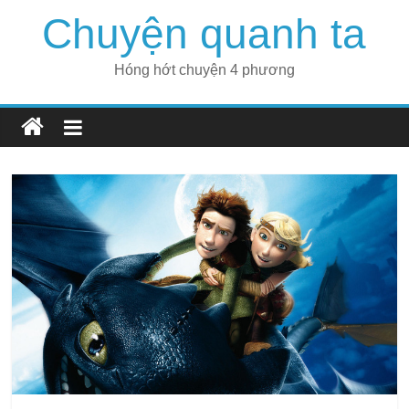
Skip
Chuyện quanh ta
to
content
Hóng hớt chuyện 4 phương