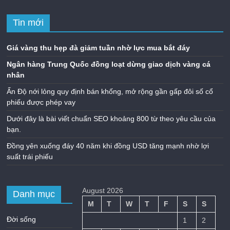
Tin mới
Giá vàng thu hẹp đà giảm tuần nhờ lực mua bắt đáy
Ngân hàng Trung Quốc đồng loạt dừng giao dịch vàng cá
nhân
Ấn Độ nới lỏng quy định bán khống, mở rộng gần gấp đôi số cổ
phiếu được phép vay
Dưới đây là bài viết chuẩn SEO khoảng 800 từ theo yêu cầu của
bạn.
Đồng yên xuống đáy 40 năm khi đồng USD tăng mạnh nhờ lợi
suất trái phiếu
August 2026
Danh mục
M
T
W
T
F
S
S
Đời sống
1
2