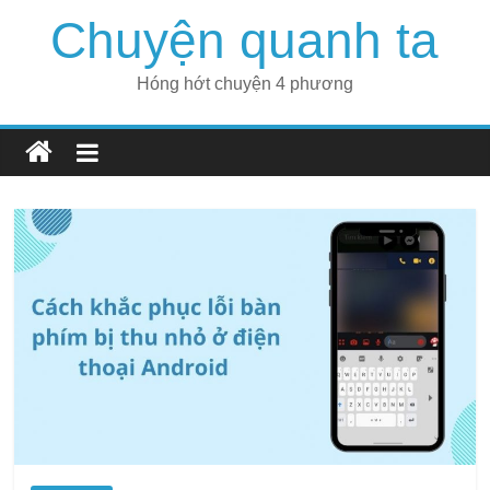
Skip
Chuyện quanh ta
to
content
Hóng hớt chuyện 4 phương