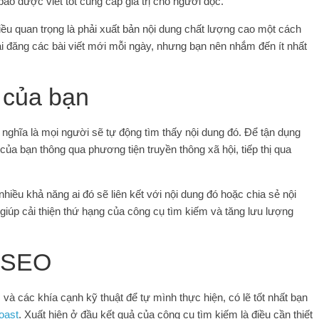
báo được viết tốt cung cấp giá trị cho người đọc.
ều quan trọng là phải xuất bản nội dung chất lượng cao một cách
i đăng các bài viết mới mỗi ngày, nhưng bạn nên nhắm đến ít nhất
 của bạn
 nghĩa là mọi người sẽ tự động tìm thấy nội dung đó. Để tận dụng
ủa bạn thông qua phương tiện truyền thông xã hội, tiếp thị qua
iều khả năng ai đó sẽ liên kết với nội dung đó hoặc chia sẻ nội
giúp cải thiện thứ hạng của công cụ tìm kiếm và tăng lưu lượng
ụ SEO
và các khía cạnh kỹ thuật để tự mình thực hiện, có lẽ tốt nhất bạn
oast
. Xuất hiện ở đầu kết quả của công cụ tìm kiếm là điều cần thiết