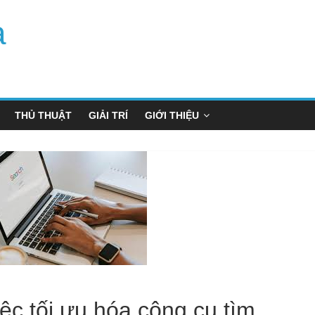
a
THỦ THUẬT
GIẢI TRÍ
GIỚI THIỆU
iệc tối ưu hóa công cụ tìm