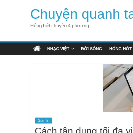
Skip
Chuyện quanh t
to
content
Hóng hớt chuyện 4 phương
NHẠC VIỆT
ĐỜI SỐNG
HÓNG HỚT
Giải Trí
Cách tận dụng tối đa v