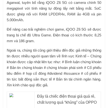
Agarwal, tuyên bố rằng iQOO Z6 5G có camera chính 50
megapixel với tính năng tự động lấy nét bằng mắt. SoC
được ghép nối với RAM LPDDR4x, RAM ảo 4GB và pin
5.000mAh.
Để nâng cao trải nghiệm chơi game, iQOO Z6 5G sẽ được
trang bị chế độ Ultra Game. Điện thoại có kích thước 8,25
mm và 186 gram.
Ngoài ra, chúng tôi cũng giới thiệu đến độc giả những thông
tin được nhiều người quan tâm về lĩnh vực Kinh tế – Chứng
khoán được cập nhật liên tục như: # Bình luận chứng khoán
# Bản tin chứng khoán # chứng khoán phái sinh # Cổ phiếu
tiêu điểm # họp cổ đông #dividend #issuance # cổ phiếu #
tin tức bất động sản thực tế # Bản tin tài chính ngân hàng.
Xin kính chào quý độc giả.
Đây là chiếc điện thoại giá quá rẻ,
chất lượng quá “khủng” của OPPO