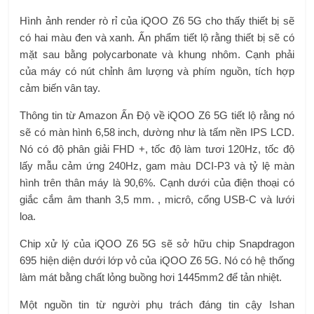
Hình ảnh render rò rỉ của iQOO Z6 5G cho thấy thiết bị sẽ
có hai màu đen và xanh. Ấn phẩm tiết lộ rằng thiết bị sẽ có
mặt sau bằng polycarbonate và khung nhôm. Cạnh phải
của máy có nút chỉnh âm lượng và phím nguồn, tích hợp
cảm biến vân tay.
Thông tin từ Amazon Ấn Độ về iQOO Z6 5G tiết lộ rằng nó
sẽ có màn hình 6,58 inch, dường như là tấm nền IPS LCD.
Nó có độ phân giải FHD +, tốc độ làm tươi 120Hz, tốc độ
lấy mẫu cảm ứng 240Hz, gam màu DCI-P3 và tỷ lệ màn
hình trên thân máy là 90,6%. Cạnh dưới của điện thoại có
giắc cắm âm thanh 3,5 mm. , micrô, cổng USB-C và lưới
loa.
Chip xử lý của iQOO Z6 5G sẽ sở hữu chip Snapdragon
695 hiện diện dưới lớp vỏ của iQOO Z6 5G. Nó có hệ thống
làm mát bằng chất lỏng buồng hơi 1445mm2 để tản nhiệt.
Một nguồn tin từ người phụ trách đáng tin cậy Ishan