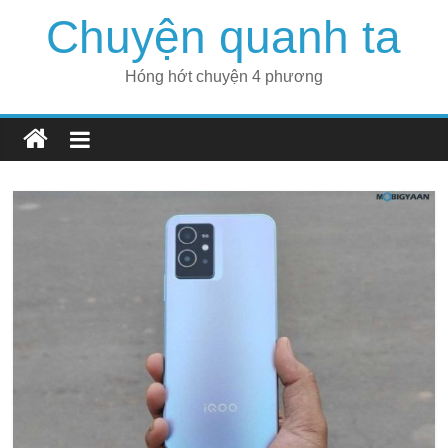
Skip
Chuyện quanh ta
to
content
Hóng hớt chuyện 4 phương